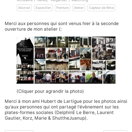
Abstrait
Exposition
Peinture
Atelier
Capteur de Rêve
Merci aux personnes qui sont venus hier à la seconde
ouverture de mon atelier (:
(Cliquer pour agrandir la photo)
Merci à mon ami
Hubert de Lartigue
pour les photos ainsi
qu'aux personnes qui ont partagé l'évènement sur les
plates-formes sociales (
DelphinE Le Berre
,
Laurent
Gautier
,
Korz
,
Marie
&
ShuttheJuanup
).