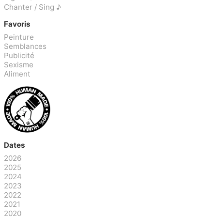
Chanter / Sing ♪
Favoris
Peinture
Semblances
Publicité
Sexisme
Aliment
Dates
2026
2025
2024
2023
2022
2021
2020