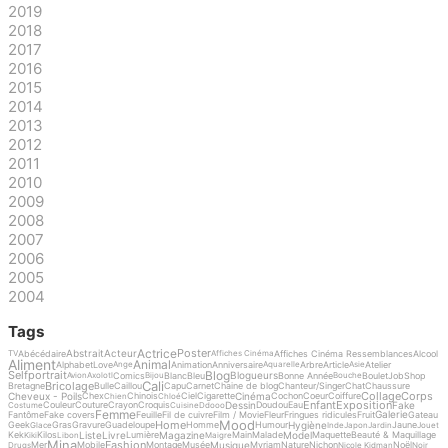
2019
2018
2017
2016
2015
2014
2013
2012
2011
2010
2009
2008
2007
2006
2005
2004
Tags
Actrice
Poster
Abstrait
Acteur
Abécédaire
Affiches Cinéma Ressemblances
Alcool
TV
Affiches Cinéma
Aliment
Animal
Alphabet
Love
Animation
Anniversaire
Arbre
Article
Atelier
Ange
Aquarelle
Asie
Blog
Selfportrait
Blogueurs
Comics
Blanc
Bleu
Bonne Année
Boulet
Job
Shop
Avion
Axolotl
Bijou
Bouche
Cali
Bricolage
Bretagne
Bulle
Caillou
Capu
Carnet
Chaine de blog
Chanteur/Singer
Chat
Chaussure
Collage
Corps
Cheveux - Poils
Cinéma
Chex
Chinois
Ciel
Cigarette
Cochon
Coeur
Coiffure
Chien
Chloé
Enfant
Exposition
Dessin
Fake
Couleur
Couture
Crayon
Croquis
Doudou
Eau
Costume
Cuisine
Ddooo
Femme
Galerie
Fantôme
Fake covers
Feuille
Fil de cuivre
Film / Movie
Fleur
Fringues ridicules
Fruit
Gateau
Mood
Home
Hygiène
Geek
Gras
Gravure
Guadeloupe
Homme
Humour
Jaune
Glace
Inde
Japon
Jardin
Jouet
Liste
Livre
Magazine
Model
Kek
Kilos
Lumière
Main
Malade
Maquette
Beauté & Maquillage
Kiki
Libon
Maigre
Mina
Fashion
Musique
Mer
Mobile
Montage
Musée
Myriam
Nature
Nichon
Noël
Drugs
Nicole Kidman
Noir