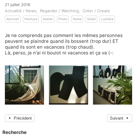
21 juillet 2016
Actualité / News
Regarder / Watching
Créer / Create
Abstrait
Peinture
Atelier
Photo
Home
Soleil
Lumière
Je ne comprends pas comment les mêmes personnes
peuvent se plaindre quand ils bossent (trop dur) ET
quand ils sont en vacances (trop chaud).
Là, perso, je n'ai ni boulot ni vacances et ça va (-:
Précédent
Suivant
Recherche