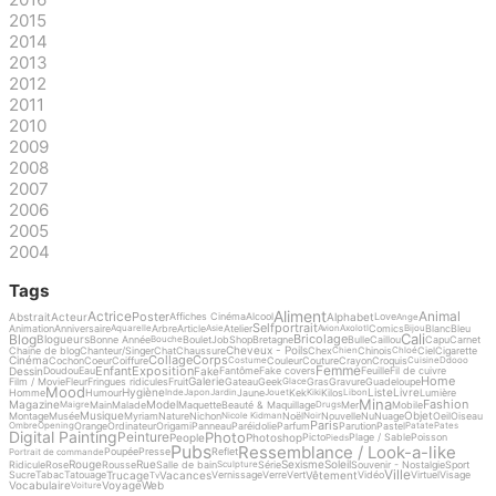
2015
2014
2013
2012
2011
2010
2009
2008
2007
2006
2005
2004
Tags
Aliment
Actrice
Animal
Poster
Abstrait
Acteur
Alphabet
Affiches Cinéma
Alcool
Love
Ange
Selfportrait
Animation
Anniversaire
Arbre
Article
Atelier
Comics
Blanc
Bleu
Aquarelle
Asie
Avion
Axolotl
Bijou
Cali
Blog
Bricolage
Blogueurs
Bonne Année
Boulet
Job
Shop
Bretagne
Bulle
Caillou
Capu
Carnet
Bouche
Cheveux - Poils
Chaine de blog
Chanteur/Singer
Chat
Chaussure
Chex
Chinois
Ciel
Cigarette
Chien
Chloé
Collage
Corps
Cinéma
Cochon
Coeur
Coiffure
Couleur
Couture
Crayon
Croquis
Costume
Cuisine
Ddooo
Femme
Enfant
Exposition
Dessin
Fake
Doudou
Eau
Fantôme
Fake covers
Feuille
Fil de cuivre
Home
Galerie
Film / Movie
Fleur
Fringues ridicules
Fruit
Gateau
Geek
Gras
Gravure
Guadeloupe
Glace
Mood
Hygiène
Liste
Livre
Homme
Humour
Jaune
Kek
Kilos
Lumière
Inde
Japon
Jardin
Jouet
Kiki
Libon
Mina
Fashion
Magazine
Model
Main
Malade
Maquette
Beauté & Maquillage
Mer
Mobile
Maigre
Drugs
Musique
Objet
Montage
Musée
Myriam
Nature
Nichon
Noël
Nouvelle
Nu
Nuage
Oeil
Oiseau
Nicole Kidman
Noir
Paris
Orange
Ordinateur
Origami
Panneau
Paréidolie
Parfum
Parution
Pastel
Ombre
Opening
Patate
Pates
Digital Painting
Photo
Peinture
People
Photoshop
Picto
Plage / Sable
Poisson
Pieds
Pubs
Ressemblance / Look-a-like
Poupée
Presse
Reflet
Portrait de commande
Rouge
Rue
Sexisme
Soleil
Ridicule
Rose
Rousse
Salle de bain
Série
Souvenir - Nostalgie
Sport
Sculpture
Ville
Trucage
Vacances
Vêtement
Sucre
Tabac
Tatouage
Vernissage
Verre
Vert
Vidéo
Virtuel
Visage
Tv
Vocabulaire
Voyage
Web
Voiture