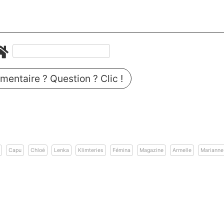
entaire ? Question ? Clic !
Capu
Chloé
Lenka
Klimteries
Fémina
Magazine
Armelle
Marianne