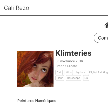
Cali Rezo
Comm
Klimteries
30 novembre 2016
Créer / Create
Cali
Mina
Myriam
Digital Painting
Fleur
Horoscope
Nu
Peintures Numériques