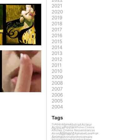
2021
2020
2019
2018
2017
2016
2015
2014
2013
2012
2011
2010
2009
2008
2007
2006
2005
2004
Tags
Abstrait
Acteur
Abécédaire
TV
Actrice
Poster
Affiches Cinéma
Affiches Cinéma Ressemblances
Aliment
Alcool
Alphabet
Love
Ange
Animal
Animation
Anniversaire
Arbre
Article
Atelier
Aquarelle
Asie