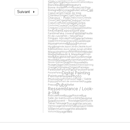
Selfportrait
Comics
Avion
Axolotl
Bijou
Blog
Blogueurs
Blanc
Bleu
Bonne Année
Boulet
Job
Shop
Bouche
Cali
Bricolage
Bretagne
Bulle
Caillou
Suivant
Capu
Carnet
Chaine de blog
Chanteur/Singer
Chat
Chaussure
Cheveux - Poils
Chex
Chinois
Chien
Cinéma
Ciel
Cigarette
Cochon
Chloé
Collage
Corps
Coeur
Coiffure
Couleur
Couture
Crayon
Costume
Dessin
Croquis
Doudou
Cuisine
Ddooo
Enfant
Exposition
Fake
Eau
Femme
Fantôme
Fake covers
Feuille
Fil de cuivre
Film / Movie
Fleur
Galerie
Fringues ridicules
Fruit
Gateau
Geek
Gras
Gravure
Guadeloupe
Glace
Mood
Home
Homme
Humour
Hygiène
Jaune
Inde
Japon
Jardin
Jouet
Liste
Livre
Kek
Kilos
Lumière
Kiki
Libon
Magazine
Model
Main
Malade
Maigre
Maquette
Beauté & Maquillage
Drugs
Mina
Fashion
Mer
Mobile
Montage
Musique
Musée
Myriam
Nature
Nichon
Noël
Nouvelle
Nu
Nicole Kidman
Noir
Objet
Nuage
Oeil
Oiseau
Ombre
Opening
Orange
Ordinateur
Origami
Panneau
Paris
Paréidolie
Parfum
Parution
Pastel
Digital Painting
Patate
Pates
Photo
Peinture
People
Photoshop
Picto
Plage / Sable
Pieds
Poisson
Poupée
Portrait de commande
Pubs
Presse
Reflet
Ressemblance / Look-
a-like
Rouge
Rue
Ridicule
Rose
Rousse
Sexisme
Salle de bain
Série
Sculpture
Soleil
Souvenir - Nostalgie
Sport
Sucre
Trucage
Vacances
Tabac
Tatouage
Vêtement
Vernissage
Verre
Vert
Vidéo
Ville
Vocabulaire
Virtuel
Visage
Voyage
Web
Voiture