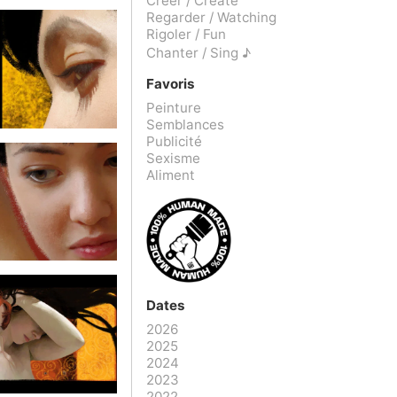
Créer / Create
Regarder / Watching
Rigoler / Fun
Chanter / Sing ♪
Favoris
Peinture
Semblances
Publicité
Sexisme
Aliment
Dates
2026
2025
2024
2023
2022