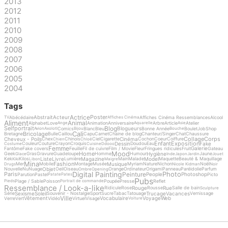
2013
2012
2011
2010
2009
2008
2007
2006
2005
2004
Tags
Actrice
Poster
Abstrait
Acteur
Abécédaire
Affiches Cinéma Ressemblances
Alcool
TV
Affiches Cinéma
Aliment
Animal
Alphabet
Love
Animation
Anniversaire
Arbre
Article
Atelier
Ange
Aquarelle
Asie
Blog
Selfportrait
Blogueurs
Comics
Blanc
Bleu
Bonne Année
Boulet
Job
Shop
Avion
Axolotl
Bijou
Bouche
Cali
Bricolage
Bretagne
Bulle
Caillou
Capu
Carnet
Chaine de blog
Chanteur/Singer
Chat
Chaussure
Collage
Corps
Cheveux - Poils
Cinéma
Chex
Chinois
Ciel
Cigarette
Cochon
Coeur
Coiffure
Chien
Chloé
Enfant
Exposition
Dessin
Fake
Couleur
Couture
Crayon
Croquis
Doudou
Eau
Costume
Cuisine
Ddooo
Femme
Galerie
Fantôme
Fake covers
Feuille
Fil de cuivre
Film / Movie
Fleur
Fringues ridicules
Fruit
Gateau
Mood
Home
Hygiène
Geek
Gras
Gravure
Guadeloupe
Homme
Humour
Jaune
Glace
Inde
Japon
Jardin
Jouet
Liste
Livre
Magazine
Model
Kek
Kilos
Lumière
Main
Malade
Maquette
Beauté & Maquillage
Kiki
Libon
Maigre
Mina
Fashion
Musique
Mer
Mobile
Montage
Musée
Myriam
Nature
Nichon
Noël
Drugs
Nicole Kidman
Noir
Objet
Nouvelle
Nu
Nuage
Oeil
Oiseau
Orange
Ordinateur
Origami
Panneau
Paréidolie
Parfum
Ombre
Opening
Digital Painting
Photo
Peinture
Paris
People
Photoshop
Parution
Pastel
Picto
Patate
Pates
Pubs
Plage / Sable
Poisson
Poupée
Presse
Reflet
Pieds
Portrait de commande
Ressemblance / Look-a-like
Rouge
Rue
Ridicule
Rose
Rousse
Salle de bain
Sculpture
Sexisme
Soleil
Trucage
Vacances
Série
Souvenir - Nostalgie
Sport
Sucre
Tabac
Tatouage
Vernissage
Ville
Vêtement
Vocabulaire
Voyage
Web
Verre
Vert
Vidéo
Virtuel
Visage
Voiture