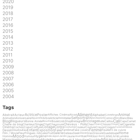
2020
2019
2018
2017
2016
2015
2014
2013
2012
2011
2010
2009
2008
2007
2006
2005
2004
Tags
Aliment
Actrice
Animal
Poster
Abstrait
Acteur
Alphabet
Affiches Cinéma
Alcool
Love
Ange
Selfportrait
Animation
Anniversaire
Arbre
Article
Atelier
Comics
Blanc
Bleu
Aquarelle
Asie
Avion
Axolotl
Bijou
Cali
Blog
Bricolage
Blogueurs
Bonne Année
Boulet
Job
Shop
Bretagne
Bulle
Caillou
Capu
Carnet
Bouche
Cheveux - Poils
Chaine de blog
Chanteur/Singer
Chat
Chaussure
Chex
Chinois
Ciel
Cigarette
Chien
Chloé
Collage
Corps
Cinéma
Cochon
Coeur
Coiffure
Couleur
Couture
Crayon
Croquis
Costume
Cuisine
Ddooo
Femme
Enfant
Exposition
Dessin
Fake
Doudou
Eau
Fantôme
Fake covers
Feuille
Fil de cuivre
Home
Galerie
Film / Movie
Fleur
Fringues ridicules
Fruit
Gateau
Geek
Gras
Gravure
Guadeloupe
Glace
Mood
Hygiène
Liste
Livre
Homme
Humour
Jaune
Kek
Kilos
Lumière
Inde
Japon
Jardin
Jouet
Kiki
Libon
Mina
Fashion
Magazine
Model
Main
Malade
Maquette
Beauté & Maquillage
Mer
Mobile
Maigre
Drugs