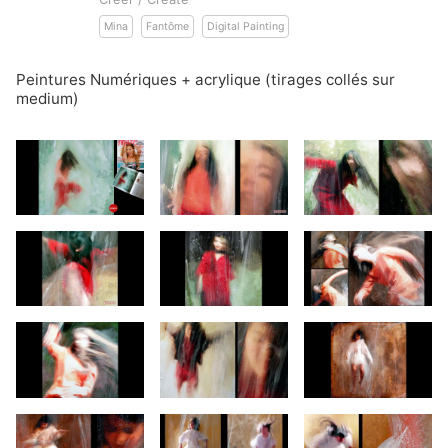
Mina
Fantôme
Digital Painting
Peintures Numériques + acrylique (tirages collés sur
medium)