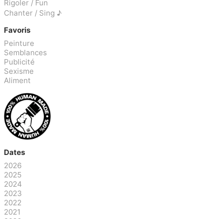
Rigoler / Fun
Chanter / Sing ♪
Favoris
Peinture
Semblances
Publicité
Sexisme
Aliment
Dates
2026
2025
2024
2023
2022
2021