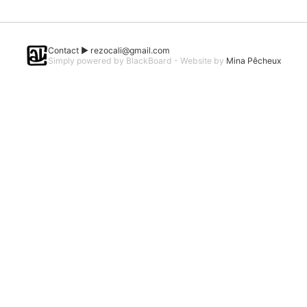
Contact ►
rezocali@gmail.com
Simply powered by BlackBoard - Website by
Mina Pêcheux