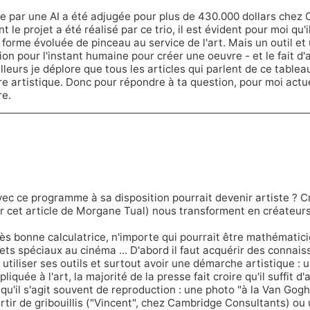
e par une AI a été adjugée pour plus de 430.000 dollars chez Ch
t le projet a été réalisé
par ce trio
, il est évident pour moi qu'i
 forme évoluée de pinceau au service de l'art. Mais un outil et
on pour l'instant humaine pour créer une oeuvre - et le fait d'
lleurs je déplore que tous les articles qui parlent de ce tablea
uvre artistique. Donc pour répondre à ta question, pour moi act
re.
avec ce programme à sa disposition pourrait devenir artiste ? Cr
ir cet
article de Morgane Tual
) nous transforment en créateurs
ès bonne calculatrice, n'importe qui pourrait être mathématic
ffets spéciaux au cinéma ... D'abord il faut acquérir des conna
 utiliser ses outils et surtout avoir une démarche artistique : 
pliquée à l'art, la majorité de la presse fait croire qu'il suffit d'
s qu'il s'agit souvent de reproduction : une photo "à la Van G
tir de gribouillis (
"Vincent", chez Cambridge Consultants
) ou