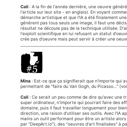
Cali
: A la fin de l'année dernière, une oeuvre généré
l'
article sur leur site
- en anglais). En voyant commen
démarche artistique et que l'IA a été finalement une
génèrent pas tous seuls une image, il faut une décisi
résultat ne découle pas de la technique utilisée. D'ai
l'exploit scientifique en lui refusant un statut d'oe
crée pas d'oeuvre mais peut servir à créer une oeuv
Mina
: Est-ce que ça signifierait que n'importe qui 
permettant de "faire du Van Gogh, du Picasso..." (vo
Cali
: Ce serait un peu comme de dire qu'avec une tr
super ordinateur, n'importe qui pourrait faire des e
domaine, puis il faut travailler longuement pour bien
direction, une raison d'utiliser ses outils. Avec l'IA ap
mains un outil performant pour être un artiste alor
par
"DeepArt.io"
), des "oeuvres d'art finalisées" à par