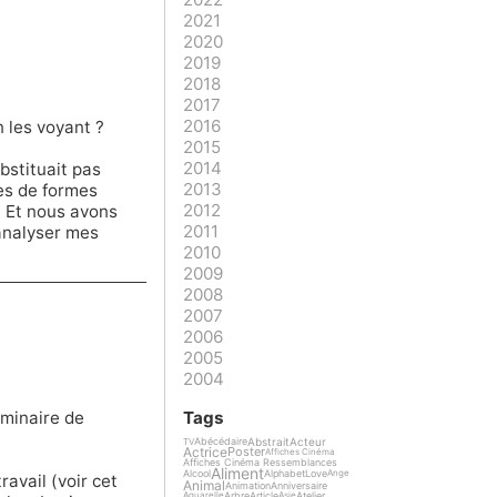
2021
2020
2019
2018
2017
2016
 les voyant ?
2015
2014
ubstituait pas
2013
es de formes
2012
t. Et nous avons
2011
 analyser mes
2010
2009
2008
2007
2006
2005
2004
Tags
liminaire de
Abstrait
Acteur
Abécédaire
TV
Actrice
Poster
Affiches Cinéma
Affiches Cinéma Ressemblances
Aliment
Alcool
Alphabet
Love
Ange
avail (voir cet
Animal
Animation
Anniversaire
Arbre
Article
Atelier
Aquarelle
Asie