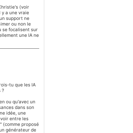
ristie's (voir
l y a une vraie
 un support ne
aimer ou non le
u se focalisent sur
uellement une IA ne
ois-tu que les IA
 ?
ien ou qu'avec un
issances dans son
une idée, une
avoir entre les
ogh" (comme proposé
un générateur de