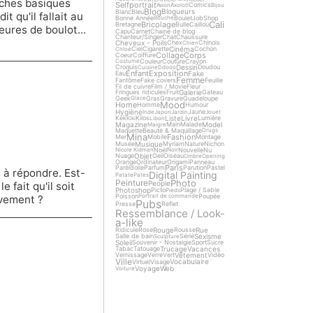
tâches basiques
Selfportrait
Comics
Avion
Axolotl
Bijou
Blog
Blogueurs
Blanc
Bleu
t qu'il fallait au
Bonne Année
Boulet
Job
Shop
Bouche
Cali
Bricolage
Bretagne
Bulle
Caillou
ures de boulot...
Capu
Carnet
Chaine de blog
Chanteur/Singer
Chat
Chaussure
Cheveux - Poils
Chex
Chinois
Chien
Cinéma
Ciel
Cigarette
Cochon
Chloé
Collage
Corps
Coeur
Coiffure
Couleur
Couture
Crayon
Costume
Dessin
Croquis
Doudou
Cuisine
Ddooo
Enfant
Exposition
Fake
Eau
Femme
Fantôme
Fake covers
Feuille
Fil de cuivre
Film / Movie
Fleur
Galerie
Fringues ridicules
Fruit
Gateau
Geek
Gras
Gravure
Guadeloupe
Glace
Mood
Home
Homme
Humour
Hygiène
Jaune
Inde
Japon
Jardin
Jouet
Liste
Livre
Kek
Kilos
Lumière
Kiki
Libon
Magazine
Model
Main
Malade
Maigre
Maquette
Beauté & Maquillage
Drugs
Mina
Fashion
Mer
Mobile
Montage
Musique
Musée
Myriam
Nature
Nichon
Noël
Nouvelle
Nu
Nicole Kidman
Noir
Objet
Nuage
Oeil
Oiseau
Ombre
Opening
Orange
Ordinateur
Origami
Panneau
Paris
Paréidolie
Parfum
Parution
Pastel
l à répondre. Est-
Digital Painting
Patate
Pates
Photo
Peinture
People
 fait qu'il soit
Photoshop
Picto
Plage / Sable
Pieds
Poisson
Poupée
Portrait de commande
uvement ?
Pubs
Presse
Reflet
Ressemblance / Look-
a-like
Rouge
Rue
Ridicule
Rose
Rousse
Sexisme
Salle de bain
Série
Sculpture
Soleil
Souvenir - Nostalgie
Sport
Sucre
Trucage
Vacances
Tabac
Tatouage
Vêtement
Vernissage
Verre
Vert
Vidéo
Ville
Vocabulaire
Virtuel
Visage
Voyage
Web
Voiture