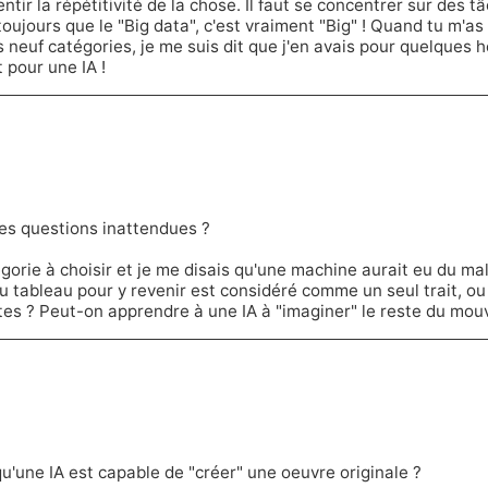
entir la répétitivité de la chose. Il faut se concentrer sur des 
ujours que le "Big data", c'est vraiment "Big" ! Quand tu m'as di
euf catégories, je me suis dit que j'en avais pour quelques he
 pour une IA !
 des questions inattendues ?
gorie à choisir et je me disais qu'une machine aurait eu du ma
du tableau pour y revenir est considéré comme un seul trait, ou le
ctes ? Peut-on apprendre à une IA à "imaginer" le reste du mo
u'une IA est capable de "créer" une oeuvre originale ?