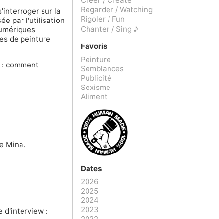
Créer / Create
Regarder / Watching
interroger sur la
Rigoler / Fun
ée par l'utilisation
Chanter / Sing ♪
 numériques
es de peinture
Favoris
Peinture
 :
comment
Semblances
Publicité
Sexisme
Aliment
de Mina.
Dates
2026
2025
2024
2023
 d'interview :
2022