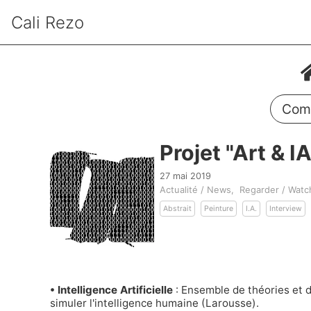
Cali Rezo
Comm
Projet "Art & IA
27 mai 2019
Actualité / News
Regarder / Watc
Abstrait
Peinture
I.A.
Interview
• Intelligence Artificielle
: Ensemble de théories et 
simuler l'intelligence humaine (
Larousse
).