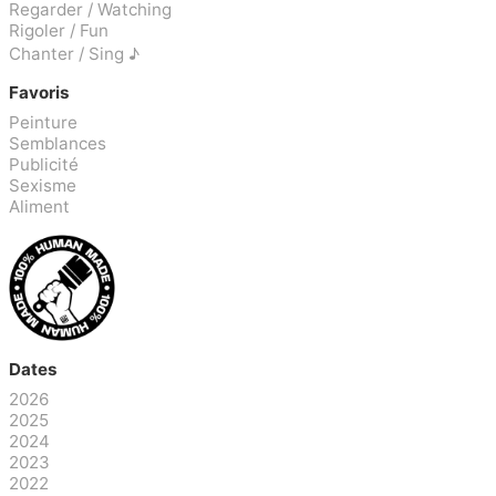
Regarder / Watching
Rigoler / Fun
Chanter / Sing ♪
Favoris
Peinture
Semblances
Publicité
Sexisme
Aliment
Dates
2026
2025
2024
2023
2022