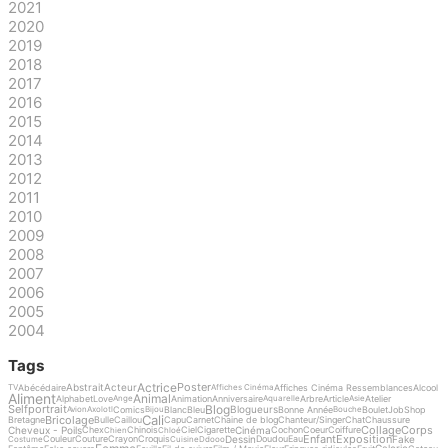
2021
2020
2019
2018
2017
2016
2015
2014
2013
2012
2011
2010
2009
2008
2007
2006
2005
2004
Tags
Actrice
Poster
Abstrait
Acteur
Abécédaire
Affiches Cinéma Ressemblances
Alcool
TV
Affiches Cinéma
Aliment
Animal
Alphabet
Love
Animation
Anniversaire
Arbre
Article
Atelier
Ange
Aquarelle
Asie
Blog
Selfportrait
Blogueurs
Comics
Blanc
Bleu
Bonne Année
Boulet
Job
Shop
Avion
Axolotl
Bijou
Bouche
Cali
Bricolage
Bretagne
Bulle
Caillou
Capu
Carnet
Chaine de blog
Chanteur/Singer
Chat
Chaussure
Collage
Corps
Cheveux - Poils
Cinéma
Chex
Chinois
Ciel
Cigarette
Cochon
Coeur
Coiffure
Chien
Chloé
Enfant
Exposition
Dessin
Fake
Couleur
Couture
Crayon
Croquis
Doudou
Eau
Costume
Cuisine
Ddooo