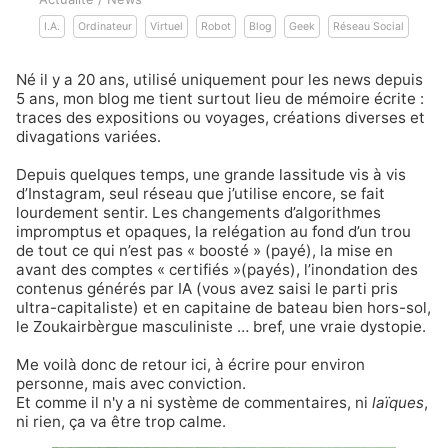
I.A.
Ordinateur
Virtuel
Robot
Blog
Geek
Réseau Social
Né
il y a 20 ans
, utilisé uniquement pour les news depuis
5 ans, mon blog me tient surtout lieu de mémoire écrite :
traces des expositions
ou
voyages
,
créations diverses
et
divagations variées
.
Depuis quelques temps, une grande lassitude vis à vis
d’
Instagram
, seul réseau que j’utilise encore, se fait
lourdement sentir. Les changements d’algorithmes
impromptus
et
opaques
, la relégation au fond d’un trou
de tout ce qui n’est pas « boosté » (payé), la mise en
avant des comptes « certifiés »(payés), l’inondation des
contenus
générés par IA
(vous avez saisi le parti pris
ultra-capitaliste) et en capitaine de bateau bien hors-sol,
le
Zoukairbèrgue masculiniste
… bref, une vraie dystopie.
Me voilà donc de retour ici, à écrire pour environ
personne, mais avec conviction.
Et comme il n'y a ni système de commentaires, ni
laïques
,
ni rien, ça va être trop calme.