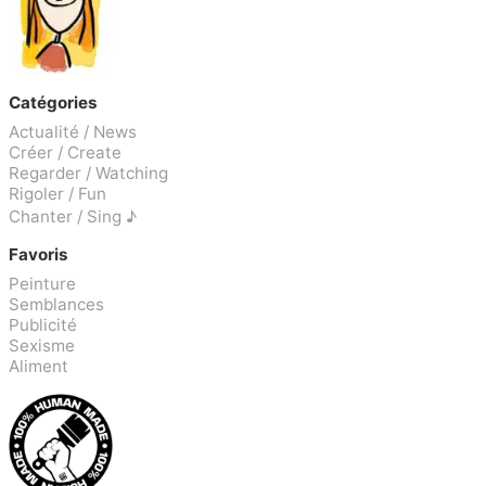
Catégories
Actualité / News
Créer / Create
Regarder / Watching
Rigoler / Fun
Chanter / Sing ♪
Favoris
Peinture
Semblances
Publicité
Sexisme
Aliment