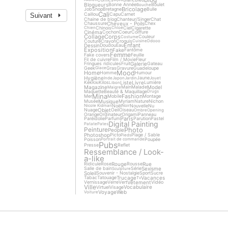
Blogueurs
Bonne Année
Boulet
Bouche
Bricolage
Job
Shop
Bretagne
Bulle
Cali
Caillou
Capu
Carnet
Suivant
Chaine de blog
Chanteur/Singer
Chat
Cheveux - Poils
Chaussure
Chex
Chinois
Ciel
Cigarette
Chien
Chloé
Cinéma
Cochon
Coeur
Coiffure
Collage
Corps
Couleur
Costume
Couture
Crayon
Croquis
Cuisine
Ddooo
Enfant
Dessin
Doudou
Eau
Exposition
Fake
Fantôme
Femme
Fake covers
Feuille
Fil de cuivre
Film / Movie
Fleur
Galerie
Fringues ridicules
Fruit
Gateau
Geek
Gras
Gravure
Guadeloupe
Glace
Mood
Home
Homme
Humour
Hygiène
Jaune
Inde
Japon
Jardin
Jouet
Liste
Livre
Kek
Kilos
Lumière
Kiki
Libon
Magazine
Model
Main
Malade
Maigre
Maquette
Beauté & Maquillage
Drugs
Mina
Fashion
Mer
Mobile
Montage
Musique
Musée
Myriam
Nature
Nichon
Noël
Nouvelle
Nu
Nicole Kidman
Noir
Objet
Nuage
Oeil
Oiseau
Ombre
Opening
Orange
Ordinateur
Origami
Panneau
Paris
Paréidolie
Parfum
Parution
Pastel
Digital Painting
Patate
Pates
Photo
Peinture
People
Photoshop
Picto
Plage / Sable
Pieds
Poisson
Poupée
Portrait de commande
Pubs
Presse
Reflet
Ressemblance / Look-
a-like
Rouge
Rue
Ridicule
Rose
Rousse
Sexisme
Salle de bain
Série
Sculpture
Soleil
Souvenir - Nostalgie
Sport
Sucre
Trucage
Vacances
Tabac
Tatouage
Tv
Vêtement
Vernissage
Verre
Vert
Vidéo
Ville
Vocabulaire
Virtuel
Visage
Voyage
Web
Voiture