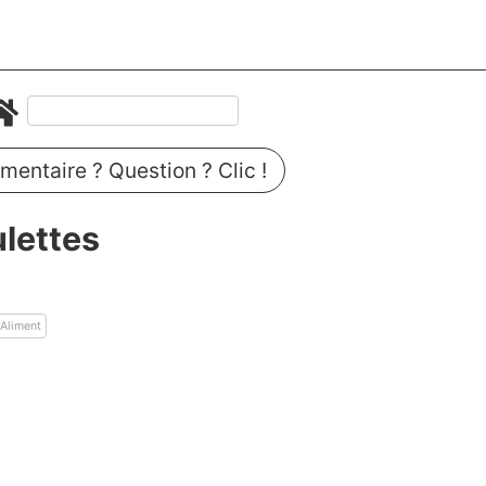
entaire ? Question ? Clic !
ulettes
Aliment