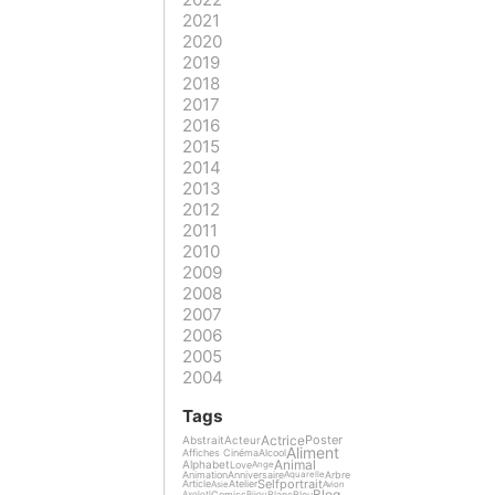
2021
2020
2019
2018
2017
2016
2015
2014
2013
2012
2011
2010
2009
2008
2007
2006
2005
2004
Tags
Actrice
Poster
Abstrait
Acteur
Aliment
Affiches Cinéma
Alcool
Animal
Alphabet
Love
Ange
Animation
Anniversaire
Arbre
Aquarelle
Selfportrait
Article
Atelier
Asie
Avion
Blog
Comics
Blanc
Bleu
Axolotl
Bijou