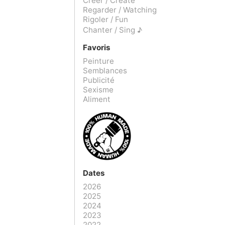
Créer / Create
Regarder / Watching
Rigoler / Fun
Chanter / Sing ♪
Favoris
Peinture
Semblances
Publicité
Sexisme
Aliment
Dates
2026
2025
2024
2023
2022