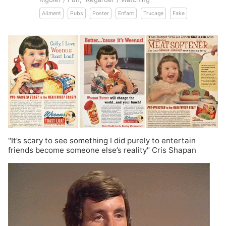
Aliment
Pubs
Poster
Enfant
Trucage
Fake
"It’s scary to see something I did purely to entertain
friends become someone else’s reality" Cris Shapan