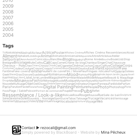
2010
2009
2008
2007
2006
2005
2004
Tags
Actrice
Poster
Abstrait
Acteur
Abécédaire
Affiches Cinéma Ressemblances
Alcool
TV
Affiches Cinéma
Aliment
Animal
Alphabet
Love
Animation
Anniversaire
Arbre
Article
Atelier
Ange
Aquarelle
Asie
Blog
Selfportrait
Blogueurs
Comics
Blanc
Bleu
Bonne Année
Boulet
Job
Shop
Avion
Axolotl
Bijou
Bouche
Cali
Bricolage
Bretagne
Bulle
Caillou
Capu
Carnet
Chaine de blog
Chanteur/Singer
Chat
Chaussure
Collage
Corps
Cheveux - Poils
Cinéma
Chex
Chinois
Ciel
Cigarette
Cochon
Coeur
Coiffure
Chien
Chloé
Enfant
Exposition
Dessin
Fake
Couleur
Couture
Crayon
Croquis
Doudou
Eau
Costume
Cuisine
Ddooo
Femme
Galerie
Fantôme
Fake covers
Feuille
Fil de cuivre
Film / Movie
Fleur
Fringues ridicules
Fruit
Gateau
Mood
Home
Hygiène
Geek
Gras
Gravure
Guadeloupe
Homme
Humour
Jaune
Glace
Inde
Japon
Jardin
Jouet
Liste
Livre
Magazine
Model
Kek
Kilos
Lumière
Main
Malade
Maquette
Beauté & Maquillage
Kiki
Libon
Maigre
Mina
Fashion
Musique
Mer
Mobile
Montage
Musée
Myriam
Nature
Nichon
Noël
Drugs
Nicole Kidman
Noir
Objet
Nouvelle
Nu
Nuage
Oeil
Oiseau
Orange
Ordinateur
Origami
Panneau
Paréidolie
Parfum
Ombre
Opening
Digital Painting
Photo
Peinture
Paris
People
Photoshop
Parution
Pastel
Picto
Patate
Pates
Pubs
Plage / Sable
Poisson
Poupée
Presse
Reflet
Pieds
Portrait de commande
Ressemblance / Look-a-like
Rouge
Rue
Ridicule
Rose
Rousse
Salle de bain
Sculpture
Sexisme
Soleil
Trucage
Vacances
Série
Souvenir - Nostalgie
Sport
Sucre
Tabac
Tatouage
Vernissage
Ville
Vêtement
Vocabulaire
Voyage
Web
Verre
Vert
Vidéo
Virtuel
Visage
Voiture
Contact ►
rezocali@gmail.com
Simply powered by BlackBoard - Website by
Mina Pêcheux