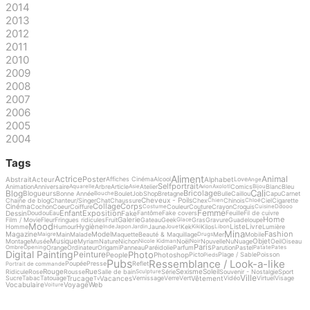
2014
2013
2012
2011
2010
2009
2008
2007
2006
2005
2004
Tags
Aliment
Actrice
Animal
Poster
Abstrait
Acteur
Alphabet
Affiches Cinéma
Alcool
Love
Ange
Selfportrait
Animation
Anniversaire
Arbre
Article
Atelier
Comics
Blanc
Bleu
Aquarelle
Asie
Avion
Axolotl
Bijou
Cali
Blog
Bricolage
Blogueurs
Bonne Année
Boulet
Job
Shop
Bretagne
Bulle
Caillou
Capu
Carnet
Bouche
Cheveux - Poils
Chaine de blog
Chanteur/Singer
Chat
Chaussure
Chex
Chinois
Ciel
Cigarette
Chien
Chloé
Collage
Corps
Cinéma
Cochon
Coeur
Coiffure
Couleur
Couture
Crayon
Croquis
Costume
Cuisine
Ddooo
Femme
Enfant
Exposition
Dessin
Fake
Doudou
Eau
Fantôme
Fake covers
Feuille
Fil de cuivre
Home
Galerie
Film / Movie
Fleur
Fringues ridicules
Fruit
Gateau
Geek
Gras
Gravure
Guadeloupe
Glace
Mood
Hygiène
Liste
Livre
Homme
Humour
Jaune
Kek
Kilos
Lumière
Inde
Japon
Jardin
Jouet
Kiki
Libon
Mina
Fashion
Magazine
Model
Main
Malade
Maquette
Beauté & Maquillage
Mer
Mobile
Maigre
Drugs
Musique
Objet
Montage
Musée
Myriam
Nature
Nichon
Noël
Nouvelle
Nu
Nuage
Oeil
Oiseau
Nicole Kidman
Noir
Paris
Orange
Ordinateur
Origami
Panneau
Paréidolie
Parfum
Parution
Pastel
Ombre
Opening
Patate
Pates
Digital Painting
Photo
Peinture
People
Photoshop
Picto
Plage / Sable
Poisson
Pieds
Pubs
Ressemblance / Look-a-like
Poupée
Presse
Reflet
Portrait de commande
Rouge
Rue
Sexisme
Soleil
Ridicule
Rose
Rousse
Salle de bain
Série
Souvenir - Nostalgie
Sport
Sculpture
Ville
Trucage
Vacances
Vêtement
Sucre
Tabac
Tatouage
Vernissage
Verre
Vert
Vidéo
Virtuel
Visage
Tv
Vocabulaire
Voyage
Web
Voiture