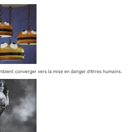
emblent converger vers la mise en danger d'êtres humains.