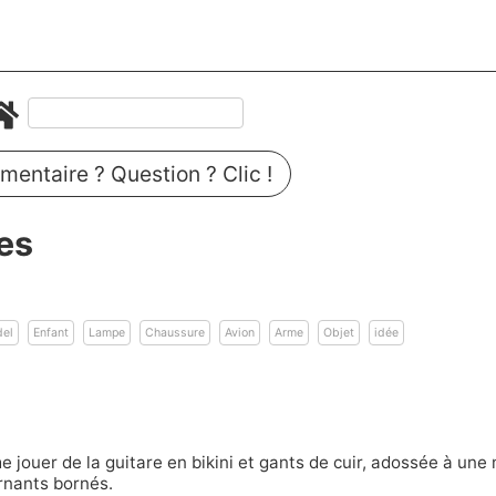
entaire ? Question ? Clic !
es
n
el
Enfant
Lampe
Chaussure
Avion
Arme
Objet
idée
jouer de la guitare en bikini et gants de cuir, adossée à une
rnants bornés.