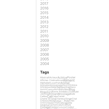
2017
2016
2015
2014
2013
2012
2011
2010
2009
2008
2007
2006
2005
2004
Tags
Actrice
Poster
Abstrait
Acteur
Aliment
Affiches Cinéma
Alcool
Animal
Alphabet
Love
Ange
Animation
Anniversaire
Arbre
Aquarelle
Selfportrait
Article
Atelier
Asie
Avion
Blog
Comics
Blanc
Bleu
Axolotl
Bijou
Blogueurs
Bonne Année
Boulet
Bouche
Bricolage
Job
Shop
Bretagne
Bulle
Cali
Caillou
Capu
Carnet
Chaine de blog
Chanteur/Singer
Chat
Cheveux - Poils
Chaussure
Chex
Chinois
Ciel
Cigarette
Chien
Chloé
Cinéma
Cochon
Coeur
Coiffure
Collage
Corps
Couleur
Costume