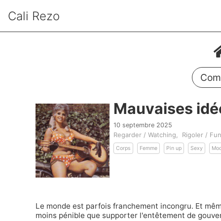
Cali Rezo
Comm
Mauvaises idé
10 septembre 2025
Regarder / Watching
Rigoler / Fu
Corps
Femme
Pin up
Sexy
Mod
Le monde est parfois franchement incongru. Et même 
moins pénible que supporter l'entêtement de gouve