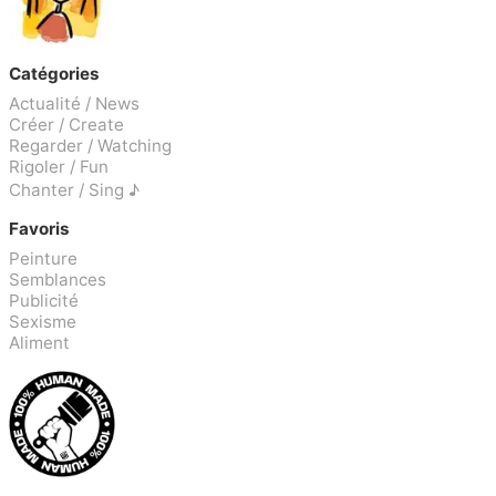
Catégories
Actualité / News
Créer / Create
Regarder / Watching
Rigoler / Fun
Chanter / Sing ♪
Favoris
Peinture
Semblances
Publicité
Sexisme
Aliment