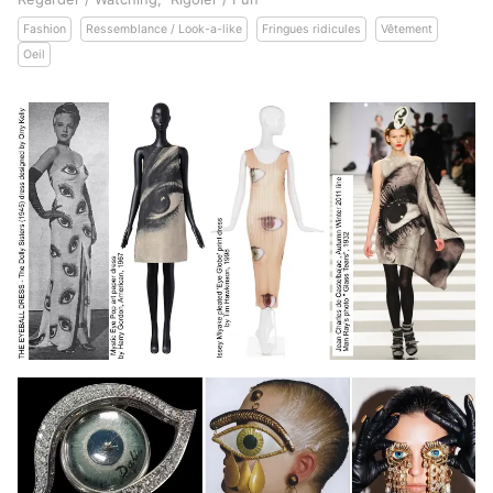
Fashion
Ressemblance / Look-a-like
Fringues ridicules
Vêtement
Oeil