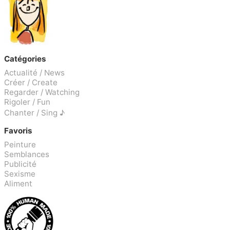
Catégories
Actualité / News
Créer / Create
Regarder / Watching
Rigoler / Fun
Chanter / Sing ♪
Favoris
Peinture
Semblances
Publicité
Sexisme
Aliment