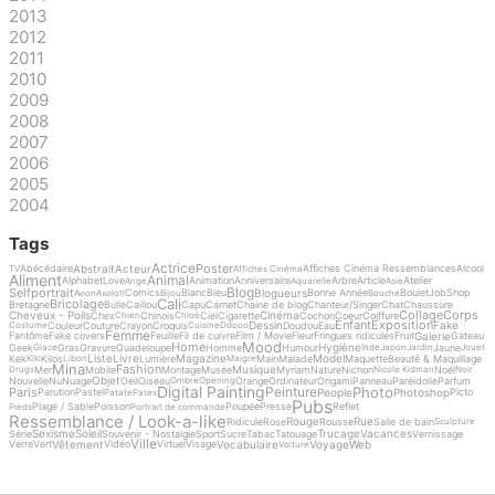
2013
2012
2011
2010
2009
2008
2007
2006
2005
2004
Tags
Actrice
Poster
Abstrait
Acteur
Abécédaire
Affiches Cinéma Ressemblances
Alcool
TV
Affiches Cinéma
Aliment
Animal
Alphabet
Love
Animation
Anniversaire
Arbre
Article
Atelier
Ange
Aquarelle
Asie
Blog
Selfportrait
Blogueurs
Comics
Blanc
Bleu
Bonne Année
Boulet
Job
Shop
Avion
Axolotl
Bijou
Bouche
Cali
Bricolage
Bretagne
Bulle
Caillou
Capu
Carnet
Chaine de blog
Chanteur/Singer
Chat
Chaussure
Collage
Corps
Cheveux - Poils
Cinéma
Chex
Chinois
Ciel
Cigarette
Cochon
Coeur
Coiffure
Chien
Chloé
Enfant
Exposition
Dessin
Fake
Couleur
Couture
Crayon
Croquis
Doudou
Eau
Costume
Cuisine
Ddooo
Femme
Galerie
Fantôme
Fake covers
Feuille
Fil de cuivre
Film / Movie
Fleur
Fringues ridicules
Fruit
Gateau
Mood
Home
Hygiène
Geek
Gras
Gravure
Guadeloupe
Homme
Humour
Jaune
Glace
Inde
Japon
Jardin
Jouet
Liste
Livre
Magazine
Model
Kek
Kilos
Lumière
Main
Malade
Maquette
Beauté & Maquillage
Kiki
Libon
Maigre
Mina
Fashion
Musique
Mer
Mobile
Montage
Musée
Myriam
Nature
Nichon
Noël
Drugs
Nicole Kidman
Noir
Objet
Nouvelle
Nu
Nuage
Oeil
Oiseau
Orange
Ordinateur
Origami
Panneau
Paréidolie
Parfum
Ombre
Opening
Digital Painting
Photo
Peinture
Paris
People
Photoshop
Parution
Pastel
Picto
Patate
Pates
Pubs
Plage / Sable
Poisson
Poupée
Presse
Reflet
Pieds
Portrait de commande
Ressemblance / Look-a-like
Rouge
Rue
Ridicule
Rose
Rousse
Salle de bain
Sculpture
Sexisme
Soleil
Trucage
Vacances
Série
Souvenir - Nostalgie
Sport
Sucre
Tabac
Tatouage
Vernissage
Ville
Vêtement
Vocabulaire
Voyage
Web
Verre
Vert
Vidéo
Virtuel
Visage
Voiture