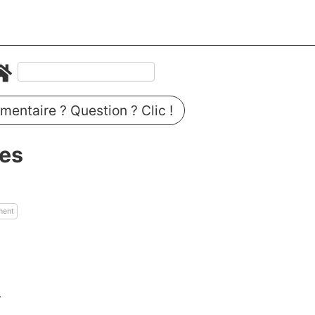
entaire ? Question ? Clic !
ues
n
ment
.