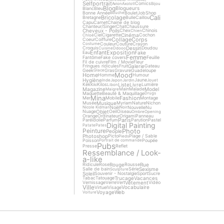
Selfportrait
Comics
Avion
Axolotl
Bijou
Blog
Blogueurs
Blanc
Bleu
Bonne Année
Boulet
Job
Shop
Bouche
Cali
Bricolage
Bretagne
Bulle
Caillou
Capu
Carnet
Chaine de blog
Chanteur/Singer
Chat
Chaussure
Cheveux - Poils
Chex
Chinois
Chien
Cinéma
Ciel
Cigarette
Cochon
Chloé
Collage
Corps
Coeur
Coiffure
Couleur
Couture
Crayon
Costume
Dessin
Croquis
Doudou
Cuisine
Ddooo
Enfant
Exposition
Fake
Eau
Femme
Fantôme
Fake covers
Feuille
Fil de cuivre
Film / Movie
Fleur
Galerie
Fringues ridicules
Fruit
Gateau
Geek
Gras
Gravure
Guadeloupe
Glace
Mood
Home
Homme
Humour
Hygiène
Jaune
Inde
Japon
Jardin
Jouet
Liste
Livre
Kek
Kilos
Lumière
Kiki
Libon
Magazine
Model
Main
Malade
Maigre
Maquette
Beauté & Maquillage
Drugs
Mina
Fashion
Mer
Mobile
Montage
Musique
Musée
Myriam
Nature
Nichon
Noël
Nouvelle
Nu
Nicole Kidman
Noir
Objet
Nuage
Oeil
Oiseau
Ombre
Opening
Orange
Ordinateur
Origami
Panneau
Paris
Paréidolie
Parfum
Parution
Pastel
Digital Painting
Patate
Pates
Photo
Peinture
People
Photoshop
Picto
Plage / Sable
Pieds
Poisson
Poupée
Portrait de commande
Pubs
Presse
Reflet
Ressemblance / Look-
a-like
Rouge
Rue
Ridicule
Rose
Rousse
Sexisme
Salle de bain
Série
Sculpture
Soleil
Souvenir - Nostalgie
Sport
Sucre
Trucage
Vacances
Tabac
Tatouage
Vêtement
Vernissage
Verre
Vert
Vidéo
Ville
Vocabulaire
Virtuel
Visage
Voyage
Web
Voiture