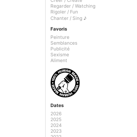
Créer / Create
Regarder / Watching
Rigoler / Fun
Chanter / Sing ♪
Favoris
Peinture
Semblances
Publicité
Sexisme
Aliment
Dates
2026
2025
2024
2023
2022