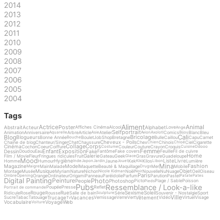
2014
2013
2012
2011
2010
2009
2008
2007
2006
2005
2004
Tags
Aliment
Actrice
Animal
Poster
Abstrait
Acteur
Alphabet
Affiches Cinéma
Alcool
Love
Ange
Selfportrait
Animation
Anniversaire
Arbre
Article
Atelier
Comics
Blanc
Bleu
Aquarelle
Asie
Avion
Axolotl
Bijou
Cali
Blog
Bricolage
Blogueurs
Bonne Année
Boulet
Job
Shop
Bretagne
Bulle
Caillou
Capu
Carnet
Bouche
Cheveux - Poils
Chaine de blog
Chanteur/Singer
Chat
Chaussure
Chex
Chinois
Ciel
Cigarette
Chien
Chloé
Collage
Corps
Cinéma
Cochon
Coeur
Coiffure
Couleur
Couture
Crayon
Croquis
Costume
Cuisine
Ddooo
Femme
Enfant
Exposition
Dessin
Fake
Doudou
Eau
Fantôme
Fake covers
Feuille
Fil de cuivre
Home
Galerie
Film / Movie
Fleur
Fringues ridicules
Fruit
Gateau
Geek
Gras
Gravure
Guadeloupe
Glace
Mood
Hygiène
Liste
Livre
Homme
Humour
Jaune
Kek
Kilos
Lumière
Inde
Japon
Jardin
Jouet
Kiki
Libon
Mina
Fashion
Magazine
Model
Main
Malade
Maquette
Beauté & Maquillage
Mer
Mobile
Maigre
Drugs
Musique
Objet
Montage
Musée
Myriam
Nature
Nichon
Noël
Nouvelle
Nu
Nuage
Oeil
Oiseau
Nicole Kidman
Noir
Paris
Orange
Ordinateur
Origami
Panneau
Paréidolie
Parfum
Parution
Pastel
Ombre
Opening
Patate
Pates
Digital Painting
Photo
Peinture
People
Photoshop
Picto
Plage / Sable
Poisson
Pieds
Pubs
Ressemblance / Look-a-like
Poupée
Presse
Reflet
Portrait de commande
Rouge
Rue
Sexisme
Soleil
Ridicule
Rose
Rousse
Salle de bain
Série
Souvenir - Nostalgie
Sport
Sculpture
Ville
Trucage
Vacances
Vêtement
Sucre
Tabac
Tatouage
Vernissage
Verre
Vert
Vidéo
Virtuel
Visage
Tv
Vocabulaire
Voyage
Web
Voiture