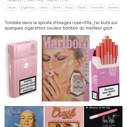
Rose
Cigarette
Tabac
Arme
Pubs
Objet
Sexisme
Femme
Tombée dans la spirale d'images
rose=fille
, j'ai buté sur
quelques cigarettes couleur bonbon du meilleur goût :