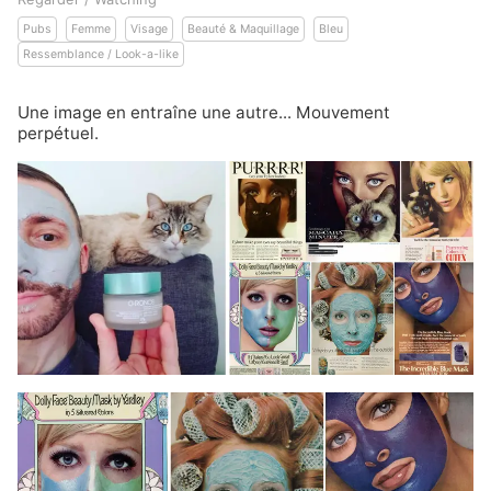
Pubs
Femme
Visage
Beauté & Maquillage
Bleu
Ressemblance / Look-a-like
Une image en entraîne une autre... Mouvement
perpétuel.