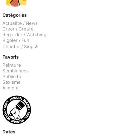
Catégories
Actualité / News
Créer / Create
Regarder / Watching
Rigoler / Fun
Chanter / Sing ♪
Favoris
Peinture
Semblances
Publicité
Sexisme
Aliment
Dates