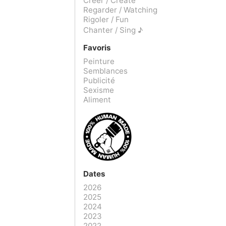
Créer / Create
Regarder / Watching
Rigoler / Fun
Chanter / Sing ♪
Favoris
Peinture
Semblances
Publicité
Sexisme
Aliment
Dates
2026
2025
2024
2023
2022