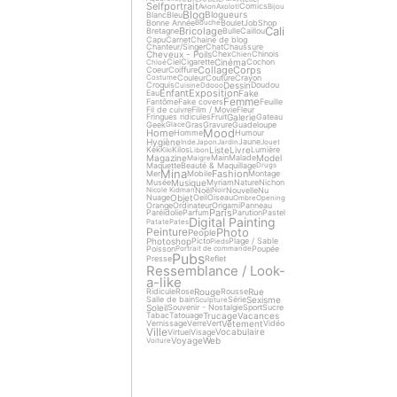
Selfportrait
Comics
Avion
Axolotl
Bijou
Blog
Blogueurs
Blanc
Bleu
Bonne Année
Boulet
Job
Shop
Bouche
Cali
Bricolage
Bretagne
Bulle
Caillou
Capu
Carnet
Chaine de blog
Chanteur/Singer
Chat
Chaussure
Cheveux - Poils
Chex
Chinois
Chien
Cinéma
Ciel
Cigarette
Cochon
Chloé
Collage
Corps
Coeur
Coiffure
Couleur
Couture
Crayon
Costume
Dessin
Croquis
Doudou
Cuisine
Ddooo
Enfant
Exposition
Fake
Eau
Femme
Fantôme
Fake covers
Feuille
Fil de cuivre
Film / Movie
Fleur
Galerie
Fringues ridicules
Fruit
Gateau
Geek
Gras
Gravure
Guadeloupe
Glace
Mood
Home
Homme
Humour
Hygiène
Jaune
Inde
Japon
Jardin
Jouet
Liste
Livre
Kek
Kilos
Lumière
Kiki
Libon
Magazine
Model
Main
Malade
Maigre
Maquette
Beauté & Maquillage
Drugs
Mina
Fashion
Mer
Mobile
Montage
Musique
Musée
Myriam
Nature
Nichon
Noël
Nouvelle
Nu
Nicole Kidman
Noir
Objet
Nuage
Oeil
Oiseau
Ombre
Opening
Orange
Ordinateur
Origami
Panneau
Paris
Paréidolie
Parfum
Parution
Pastel
Digital Painting
Patate
Pates
Photo
Peinture
People
Photoshop
Picto
Plage / Sable
Pieds
Poisson
Poupée
Portrait de commande
Pubs
Presse
Reflet
Ressemblance / Look-
a-like
Rouge
Rue
Ridicule
Rose
Rousse
Sexisme
Salle de bain
Série
Sculpture
Soleil
Souvenir - Nostalgie
Sport
Sucre
Trucage
Vacances
Tabac
Tatouage
Vêtement
Vernissage
Verre
Vert
Vidéo
Ville
Vocabulaire
Virtuel
Visage
Voyage
Web
Voiture