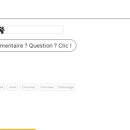
entaire ? Question ? Clic !
n
me
Jouet
Chocolat
Costume
Emballage