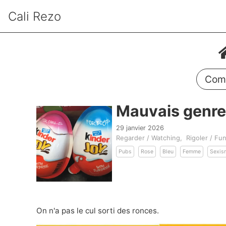
Cali Rezo
Comm
Mauvais genre
29 janvier 2026
Regarder / Watching
Rigoler / Fu
Pubs
Rose
Bleu
Femme
Sexis
On n'a pas le cul sorti des ronces.