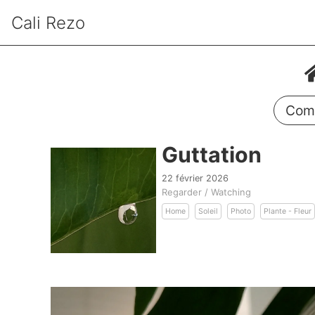
Cali Rezo
Comm
Guttation
22 février 2026
Regarder / Watching
Home
Soleil
Photo
Plante - Fleur