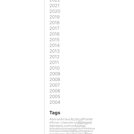
2021
2020
2019
2018
2017
2016
2015
2014
2013
2012
2011
2010
2009
2008
2007
2006
2005
2004
Tags
Actrice
Poster
Abstrait
Acteur
Aliment
Affiches Cinéma
Alcool
Animal
Alphabet
Love
Ange
Animation
Anniversaire
Arbre
Aquarelle
Selfportrait
Article
Atelier
Asie
Avion
Blog
Comics
Blanc
Bleu
Axolotl
Bijou