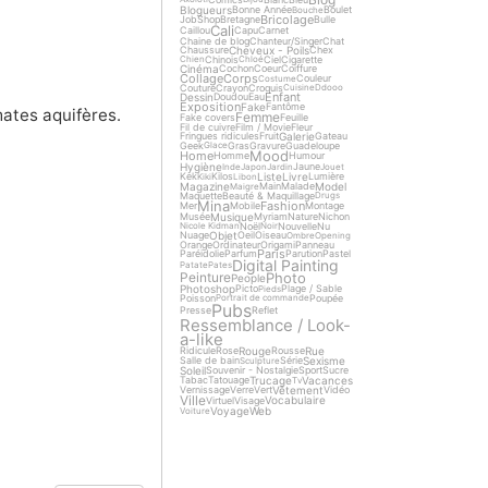
Blogueurs
Bonne Année
Boulet
Bouche
Bricolage
Job
Shop
Bretagne
Bulle
Cali
Caillou
Capu
Carnet
Chaine de blog
Chanteur/Singer
Chat
Cheveux - Poils
Chaussure
Chex
Chinois
Ciel
Cigarette
Chien
Chloé
Cinéma
Cochon
Coeur
Coiffure
Collage
Corps
Couleur
Costume
Couture
Crayon
Croquis
Cuisine
Ddooo
Enfant
Dessin
Doudou
Eau
Exposition
Fake
Fantôme
mates aquifères.
Femme
Fake covers
Feuille
Fil de cuivre
Film / Movie
Fleur
Galerie
Fringues ridicules
Fruit
Gateau
Geek
Gras
Gravure
Guadeloupe
Glace
Mood
Home
Homme
Humour
Hygiène
Jaune
Inde
Japon
Jardin
Jouet
Liste
Livre
Kek
Kilos
Lumière
Kiki
Libon
Magazine
Model
Main
Malade
Maigre
Maquette
Beauté & Maquillage
Drugs
Mina
Fashion
Mer
Mobile
Montage
Musique
Musée
Myriam
Nature
Nichon
Noël
Nouvelle
Nu
Nicole Kidman
Noir
Objet
Nuage
Oeil
Oiseau
Ombre
Opening
Orange
Ordinateur
Origami
Panneau
Paris
Paréidolie
Parfum
Parution
Pastel
Digital Painting
Patate
Pates
Photo
Peinture
People
Photoshop
Picto
Plage / Sable
Pieds
Poisson
Poupée
Portrait de commande
Pubs
Presse
Reflet
Ressemblance / Look-
a-like
Rouge
Rue
Ridicule
Rose
Rousse
Sexisme
Salle de bain
Série
Sculpture
Soleil
Souvenir - Nostalgie
Sport
Sucre
Trucage
Vacances
Tabac
Tatouage
Tv
Vêtement
Vernissage
Verre
Vert
Vidéo
Ville
Vocabulaire
Virtuel
Visage
Voyage
Web
Voiture