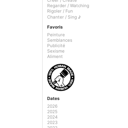
Créer / Create
Regarder / Watching
Rigoler / Fun
Chanter / Sing ♪
Favoris
Peinture
Semblances
Publicité
Sexisme
Aliment
Dates
2026
2025
2024
2023
2022