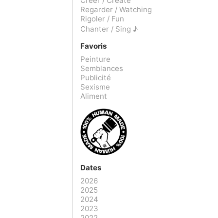
Créer / Create
Regarder / Watching
Rigoler / Fun
Chanter / Sing ♪
Favoris
Peinture
Semblances
Publicité
Sexisme
Aliment
Dates
2026
2025
2024
2023
2022