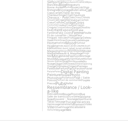
Selfportrait
Comics
Avion
Axolotl
Bijou
Blog
Blogueurs
Blanc
Bleu
Bonne Année
Boulet
Job
Shop
Bouche
Cali
Bricolage
Bretagne
Bulle
Caillou
Capu
Carnet
Chaine de blog
Chanteur/Singer
Chat
Chaussure
Cheveux - Poils
Chex
Chinois
Chien
Cinéma
Ciel
Cigarette
Cochon
Chloé
Collage
Corps
Coeur
Coiffure
Couleur
Couture
Crayon
Costume
Dessin
Croquis
Doudou
Cuisine
Ddooo
Enfant
Exposition
Fake
Eau
Femme
Fantôme
Fake covers
Feuille
Fil de cuivre
Film / Movie
Fleur
Galerie
Fringues ridicules
Fruit
Gateau
Geek
Gras
Gravure
Guadeloupe
Glace
Mood
Home
Homme
Humour
Hygiène
Jaune
Inde
Japon
Jardin
Jouet
Liste
Livre
Kek
Kilos
Lumière
Kiki
Libon
Magazine
Model
Main
Malade
Maigre
Maquette
Beauté & Maquillage
Drugs
Mina
Fashion
Mer
Mobile
Montage
Musique
Musée
Myriam
Nature
Nichon
Noël
Nouvelle
Nu
Nicole Kidman
Noir
Objet
Nuage
Oeil
Oiseau
Ombre
Opening
Orange
Ordinateur
Origami
Panneau
Paris
Paréidolie
Parfum
Parution
Pastel
Digital Painting
Patate
Pates
Photo
Peinture
People
Photoshop
Picto
Plage / Sable
Pieds
Poisson
Poupée
Portrait de commande
Pubs
Presse
Reflet
Ressemblance / Look-
a-like
Rouge
Rue
Ridicule
Rose
Rousse
Sexisme
Salle de bain
Série
Sculpture
Soleil
Souvenir - Nostalgie
Sport
Sucre
Trucage
Vacances
Tabac
Tatouage
Vêtement
Vernissage
Verre
Vert
Vidéo
Ville
Vocabulaire
Virtuel
Visage
Voyage
Web
Voiture