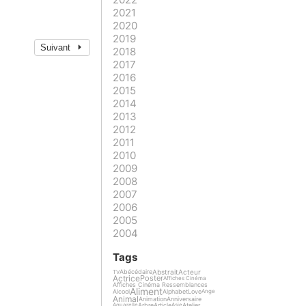
2021
2020
2019
Suivant
2018
2017
2016
2015
2014
2013
2012
2011
2010
2009
2008
2007
2006
2005
2004
Tags
Abstrait
Acteur
Abécédaire
TV
Actrice
Poster
Affiches Cinéma
Affiches Cinéma Ressemblances
Aliment
Alcool
Alphabet
Love
Ange
Animal
Animation
Anniversaire
Arbre
Article
Atelier
Aquarelle
Asie