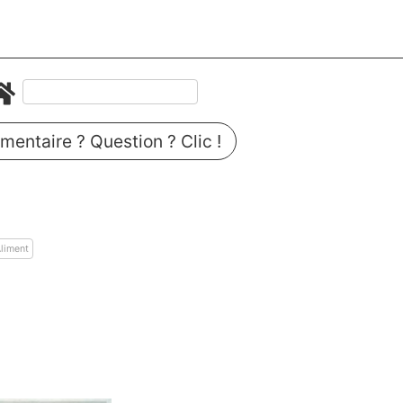
entaire ? Question ? Clic !
liment