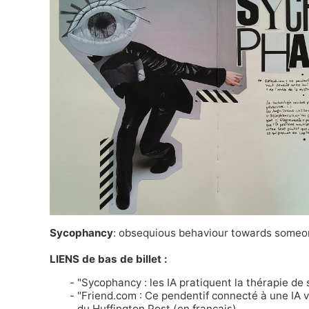
Sycophancy
: obsequious behaviour towards someone
LIENS de bas de billet :
"Sycophancy : les IA pratiquent la thérapie de 
"Friend.com : Ce pendentif connecté à une IA ve
du Huffington Post (en français)