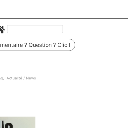
entaire ? Question ? Clic !
ng
Actualité / News