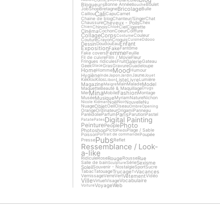
Blogueurs
Bonne Année
Boulet
Bouche
Bricolage
Job
Shop
Bretagne
Bulle
Cali
Caillou
Capu
Carnet
Chaine de blog
Chanteur/Singer
Chat
Cheveux - Poils
Chaussure
Chex
Chinois
Ciel
Cigarette
Chien
Chloé
Cinéma
Cochon
Coeur
Coiffure
Collage
Corps
Couleur
Costume
Couture
Crayon
Croquis
Cuisine
Ddooo
Enfant
Dessin
Doudou
Eau
Exposition
Fake
Fantôme
Femme
Fake covers
Feuille
Fil de cuivre
Film / Movie
Fleur
Galerie
Fringues ridicules
Fruit
Gateau
Geek
Gras
Gravure
Guadeloupe
Glace
Mood
Home
Homme
Humour
Hygiène
Jaune
Inde
Japon
Jardin
Jouet
Liste
Livre
Kek
Kilos
Lumière
Kiki
Libon
Magazine
Model
Main
Malade
Maigre
Maquette
Beauté & Maquillage
Drugs
Mina
Fashion
Mer
Mobile
Montage
Musique
Musée
Myriam
Nature
Nichon
Noël
Nouvelle
Nu
Nicole Kidman
Noir
Objet
Nuage
Oeil
Oiseau
Ombre
Opening
Orange
Ordinateur
Origami
Panneau
Paris
Paréidolie
Parfum
Parution
Pastel
Digital Painting
Patate
Pates
Photo
Peinture
People
Photoshop
Picto
Plage / Sable
Pieds
Poisson
Poupée
Portrait de commande
Pubs
Presse
Reflet
Ressemblance / Look-
a-like
Rouge
Rue
Ridicule
Rose
Rousse
Sexisme
Salle de bain
Série
Sculpture
Soleil
Souvenir - Nostalgie
Sport
Sucre
Trucage
Vacances
Tabac
Tatouage
Tv
Vêtement
Vernissage
Verre
Vert
Vidéo
Ville
Vocabulaire
Virtuel
Visage
Voyage
Web
Voiture