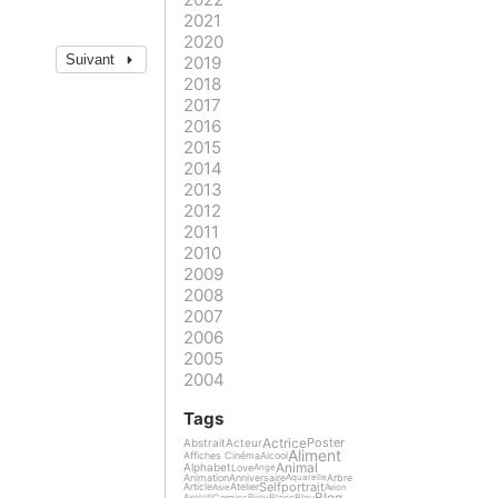
2021
2020
Suivant
2019
2018
2017
2016
2015
2014
2013
2012
2011
2010
2009
2008
2007
2006
2005
2004
Tags
Actrice
Poster
Abstrait
Acteur
Aliment
Affiches Cinéma
Alcool
Animal
Alphabet
Love
Ange
Animation
Anniversaire
Arbre
Aquarelle
Selfportrait
Article
Atelier
Asie
Avion
Blog
Comics
Blanc
Bleu
Axolotl
Bijou