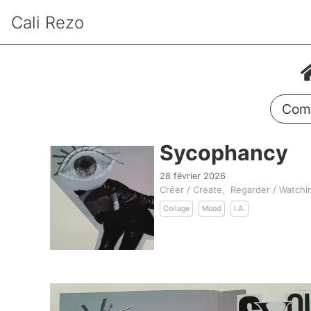
Cali Rezo
Comm
Sycophancy
28 février 2026
Créer / Create
Regarder / Watchi
Collage
Mood
I.A.