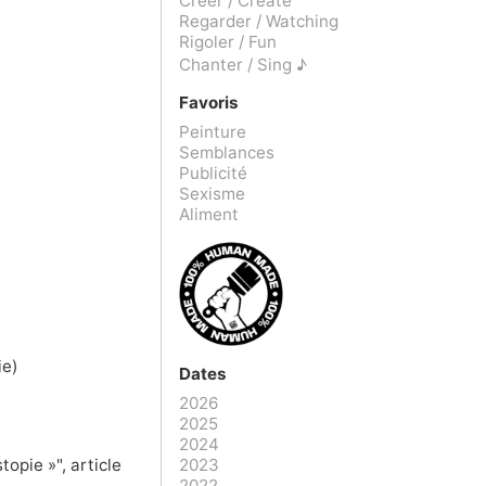
Créer / Create
Regarder / Watching
Rigoler / Fun
Chanter / Sing ♪
Favoris
Peinture
Semblances
Publicité
Sexisme
Aliment
ie)
Dates
2026
2025
2024
2023
stopie »"
, article
2022