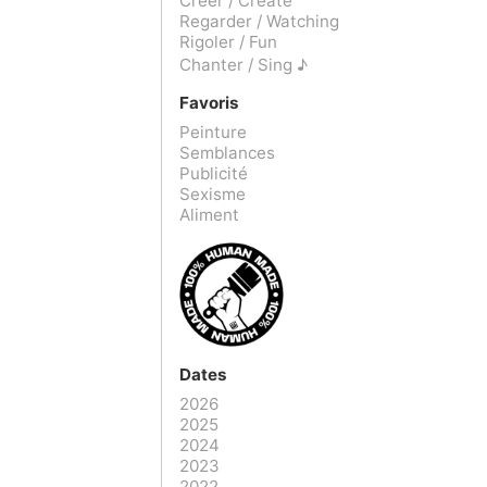
Créer / Create
Regarder / Watching
Rigoler / Fun
Chanter / Sing ♪
Favoris
Peinture
Semblances
Publicité
Sexisme
Aliment
Dates
2026
2025
2024
2023
2022