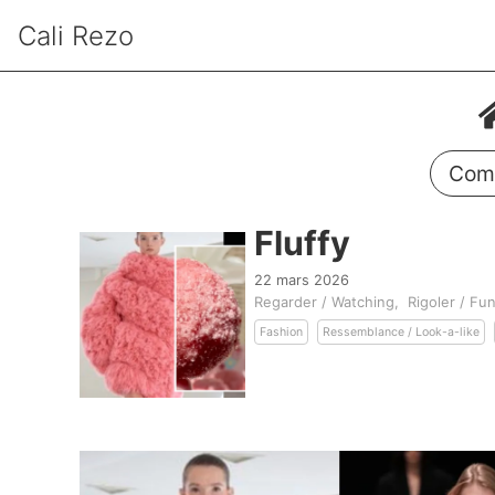
Cali Rezo
Comm
Fluffy
22 mars 2026
Regarder / Watching
Rigoler / Fu
Fashion
Ressemblance / Look-a-like