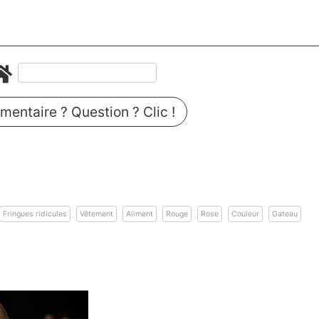
entaire ? Question ? Clic !
n
Fringues ridicules
Vêtement
Aliment
Rouge
Rose
Couleur
Gateau