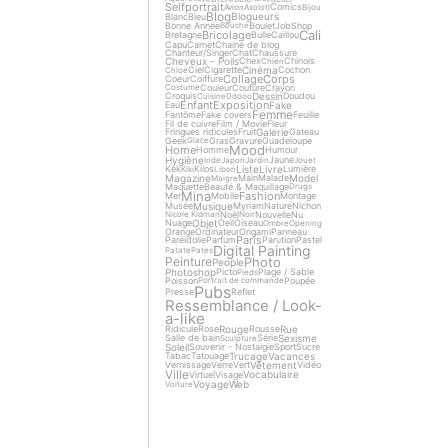
Selfportrait
Comics
Avion
Axolotl
Bijou
Blog
Blogueurs
Blanc
Bleu
Bonne Année
Boulet
Job
Shop
Bouche
Cali
Bricolage
Bretagne
Bulle
Caillou
Capu
Carnet
Chaine de blog
Chanteur/Singer
Chat
Chaussure
Cheveux - Poils
Chex
Chinois
Chien
Cinéma
Ciel
Cigarette
Cochon
Chloé
Collage
Corps
Coeur
Coiffure
Couleur
Couture
Crayon
Costume
Dessin
Croquis
Doudou
Cuisine
Ddooo
Enfant
Exposition
Fake
Eau
Femme
Fantôme
Fake covers
Feuille
Fil de cuivre
Film / Movie
Fleur
Galerie
Fringues ridicules
Fruit
Gateau
Geek
Gras
Gravure
Guadeloupe
Glace
Mood
Home
Homme
Humour
Hygiène
Jaune
Inde
Japon
Jardin
Jouet
Liste
Livre
Kek
Kilos
Lumière
Kiki
Libon
Magazine
Model
Main
Malade
Maigre
Maquette
Beauté & Maquillage
Drugs
Mina
Fashion
Mer
Mobile
Montage
Musique
Musée
Myriam
Nature
Nichon
Noël
Nouvelle
Nu
Nicole Kidman
Noir
Objet
Nuage
Oeil
Oiseau
Ombre
Opening
Orange
Ordinateur
Origami
Panneau
Paris
Paréidolie
Parfum
Parution
Pastel
Digital Painting
Patate
Pates
Photo
Peinture
People
Photoshop
Picto
Plage / Sable
Pieds
Poisson
Poupée
Portrait de commande
Pubs
Presse
Reflet
Ressemblance / Look-
a-like
Rouge
Rue
Ridicule
Rose
Rousse
Sexisme
Salle de bain
Série
Sculpture
Soleil
Souvenir - Nostalgie
Sport
Sucre
Trucage
Vacances
Tabac
Tatouage
Vêtement
Vernissage
Verre
Vert
Vidéo
Ville
Vocabulaire
Virtuel
Visage
Voyage
Web
Voiture