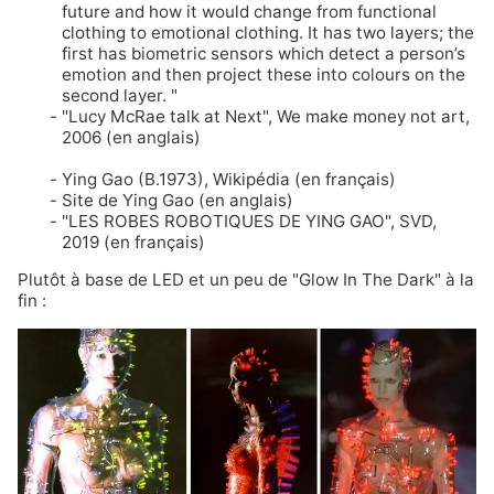
future and how it would change from functional
clothing to emotional clothing. It has two layers; the
first has biometric sensors which detect a person’s
emotion and then project these into colours on the
second layer. "
"Lucy McRae talk at Next"
, We make money not art,
2006 (en anglais)
Ying Gao (B.1973)
, Wikipédia (en français)
Site de Ying Gao
(en anglais)
"LES ROBES ROBOTIQUES DE YING GAO"
, SVD,
2019 (en français)
Plutôt à base de LED et un peu de "Glow In The Dark" à la
fin :