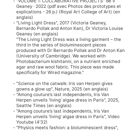
"VOLUME 1: COLLABORATIVE PROJECTS" de V
Geaney · 2022 (pdf avec Photos des prototypes et
explications - 26 p.)
(Royal Art College of Art) (en
anglais)
"Living Light Dress", 2017 (Victoria Geaney,
Bernardo Pollak and Anton Kan)
, Dr Victoria Louise
Geaney (en anglais)
"The Living Light Dress was a living garment – the
third in the series of bioluminescent pieces
produced with Dr Bernardo Pollak and Dr Anton Kan
(University of Cambridge). We worked with
Photobacterium kishitanni, on a nutrient enriched
agar and raw wool fabric. This piece was made
specifically for Wired magazine."
"Science on the catwalk: Iris van Herpen gives
gowns a glow up"
, Nature, 2025 (en anglais)
"Among couture’s last independents, Iris Van
Herpen unveils ‘living’ algae dress in Paris", 2025
,
Seattle Times (en anglais)
"Among couture’s last independents, Iris Van
Herpen unveils ‘living’ algae dress in Paris"
, Video
Youtube (4'32)
"Physics meets fashion: a bioluminescent dress"
,