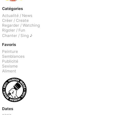
Catégories
Actualité / News
Créer / Create
Regarder / Watching
Rigoler / Fun
Chanter / Sing ♪
Favoris
Peinture
Semblances
Publicité
Sexisme
Aliment
Dates