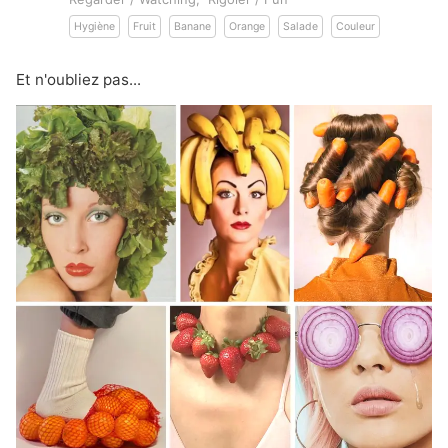
Hygiène
Fruit
Banane
Orange
Salade
Couleur
Et n'oubliez pas...