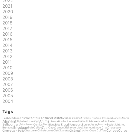
2022
2021
2020
2019
2018
2017
2016
2015
2014
2013
2012
2011
2010
2009
2008
2007
2006
2005
2004
Tags
Actrice
Poster
Abstrait
Acteur
Abécédaire
Affiches Cinéma Ressemblances
Alcool
TV
Affiches Cinéma
Aliment
Animal
Alphabet
Love
Animation
Anniversaire
Arbre
Article
Atelier
Ange
Aquarelle
Asie
Blog
Selfportrait
Blogueurs
Comics
Blanc
Bleu
Bonne Année
Boulet
Job
Shop
Avion
Axolotl
Bijou
Bouche
Cali
Bricolage
Bretagne
Bulle
Caillou
Capu
Carnet
Chaine de blog
Chanteur/Singer
Chat
Chaussure
Collage
Corps
Cheveux - Poils
Cinéma
Chex
Chinois
Ciel
Cigarette
Cochon
Coeur
Coiffure
Chien
Chloé