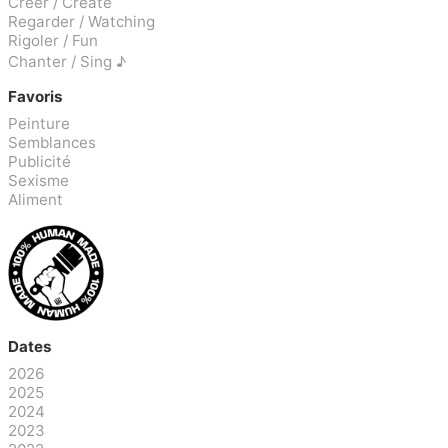
Créer / Create
Regarder / Watching
Rigoler / Fun
Chanter / Sing ♪
Favoris
Peinture
Semblances
Publicité
Sexisme
Aliment
Dates
2026
2025
2024
2023