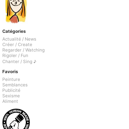
Catégories
Actualité / News
Créer / Create
Regarder / Watching
Rigoler / Fun
Chanter / Sing ♪
Favoris
Peinture
Semblances
Publicité
Sexisme
Aliment