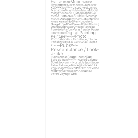
Mood
Home
Homme
Humour
Hygiène
Jaune
Inde
Japon
Jardin
Jouet
Liste
Livre
Kek
Kilos
Lumière
Kiki
Libon
Magazine
Model
Main
Malade
Maigre
Maquette
Beauté & Maquillage
Drugs
Mina
Fashion
Mer
Mobile
Montage
Musique
Musée
Myriam
Nature
Nichon
Noël
Nouvelle
Nu
Nicole Kidman
Noir
Objet
Nuage
Oeil
Oiseau
Ombre
Opening
Orange
Ordinateur
Origami
Panneau
Paris
Paréidolie
Parfum
Parution
Pastel
Digital Painting
Patate
Pates
Photo
Peinture
People
Photoshop
Picto
Plage / Sable
Pieds
Poisson
Poupée
Portrait de commande
Pubs
Presse
Reflet
Ressemblance / Look-
a-like
Rouge
Rue
Ridicule
Rose
Rousse
Sexisme
Salle de bain
Série
Sculpture
Soleil
Souvenir - Nostalgie
Sport
Sucre
Trucage
Vacances
Tabac
Tatouage
Vêtement
Vernissage
Verre
Vert
Vidéo
Ville
Vocabulaire
Virtuel
Visage
Voyage
Web
Voiture