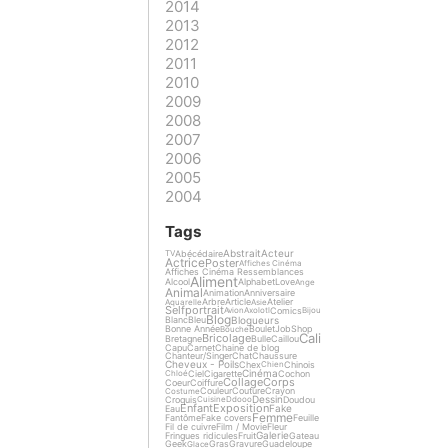
2014
2013
2012
2011
2010
2009
2008
2007
2006
2005
2004
Tags
Abstrait
Acteur
Abécédaire
TV
Actrice
Poster
Affiches Cinéma
Affiches Cinéma Ressemblances
Aliment
Alcool
Alphabet
Love
Ange
Animal
Animation
Anniversaire
Arbre
Article
Atelier
Aquarelle
Asie
Selfportrait
Comics
Avion
Axolotl
Bijou
Blog
Blogueurs
Blanc
Bleu
Bonne Année
Boulet
Job
Shop
Bouche
Cali
Bricolage
Bretagne
Bulle
Caillou
Capu
Carnet
Chaine de blog
Chanteur/Singer
Chat
Chaussure
Cheveux - Poils
Chex
Chinois
Chien
Cinéma
Ciel
Cigarette
Cochon
Chloé
Collage
Corps
Coeur
Coiffure
Couleur
Couture
Crayon
Costume
Dessin
Croquis
Doudou
Cuisine
Ddooo
Enfant
Exposition
Fake
Eau
Femme
Fantôme
Fake covers
Feuille
Fil de cuivre
Film / Movie
Fleur
Galerie
Fringues ridicules
Fruit
Gateau
Geek
Gras
Gravure
Guadeloupe
Glace