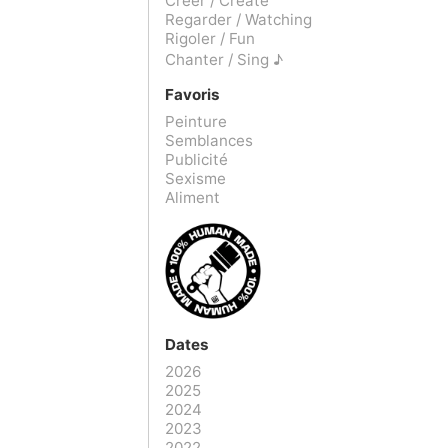
Créer / Create
Regarder / Watching
Rigoler / Fun
Chanter / Sing ♪
Favoris
Peinture
Semblances
Publicité
Sexisme
Aliment
Dates
2026
2025
2024
2023
2022