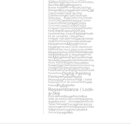
Selfportrait
Comics
Avion
Axolotl
Bijou
Blog
Blogueurs
Blanc
Bleu
Bonne Année
Boulet
Job
Shop
Bouche
Cali
Bricolage
Bretagne
Bulle
Caillou
Capu
Carnet
Chaine de blog
Chanteur/Singer
Chat
Chaussure
Cheveux - Poils
Chex
Chinois
Chien
Cinéma
Ciel
Cigarette
Cochon
Chloé
Collage
Corps
Coeur
Coiffure
Couleur
Couture
Crayon
Costume
Dessin
Croquis
Doudou
Cuisine
Ddooo
Enfant
Exposition
Fake
Eau
Femme
Fantôme
Fake covers
Feuille
Fil de cuivre
Film / Movie
Fleur
Galerie
Fringues ridicules
Fruit
Gateau
Geek
Gras
Gravure
Guadeloupe
Glace
Mood
Home
Homme
Humour
Hygiène
Jaune
Inde
Japon
Jardin
Jouet
Liste
Livre
Kek
Kilos
Lumière
Kiki
Libon
Magazine
Model
Main
Malade
Maigre
Maquette
Beauté & Maquillage
Drugs
Mina
Fashion
Mer
Mobile
Montage
Musique
Musée
Myriam
Nature
Nichon
Noël
Nouvelle
Nu
Nicole Kidman
Noir
Objet
Nuage
Oeil
Oiseau
Ombre
Opening
Orange
Ordinateur
Origami
Panneau
Paris
Paréidolie
Parfum
Parution
Pastel
Digital Painting
Patate
Pates
Photo
Peinture
People
Photoshop
Picto
Plage / Sable
Pieds
Poisson
Poupée
Portrait de commande
Pubs
Presse
Reflet
Ressemblance / Look-
a-like
Rouge
Rue
Ridicule
Rose
Rousse
Sexisme
Salle de bain
Série
Sculpture
Soleil
Souvenir - Nostalgie
Sport
Sucre
Trucage
Vacances
Tabac
Tatouage
Vêtement
Vernissage
Verre
Vert
Vidéo
Ville
Vocabulaire
Virtuel
Visage
Voyage
Web
Voiture