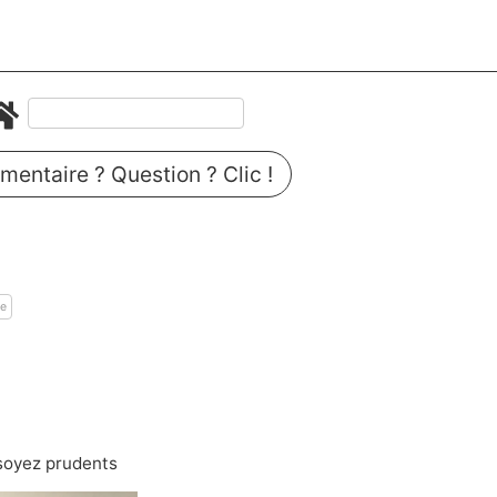
entaire ? Question ? Clic !
re
 soyez prudents