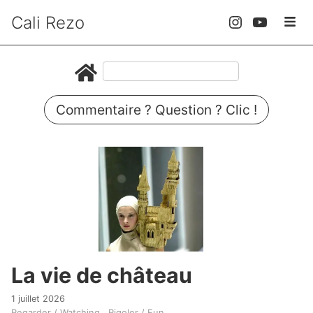
Cali Rezo
Commentaire ? Question ? Clic !
La vie de château
1 juillet 2026
Regarder / Watching
Rigoler / Fun