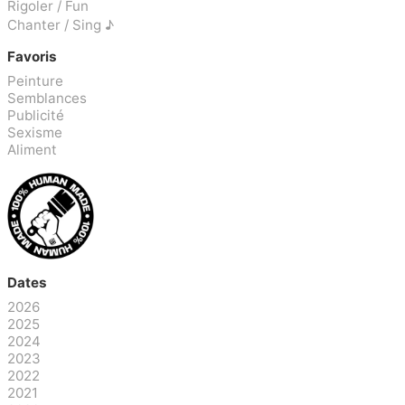
Rigoler / Fun
Chanter / Sing ♪
Favoris
Peinture
Semblances
Publicité
Sexisme
Aliment
Dates
2026
2025
2024
2023
2022
2021