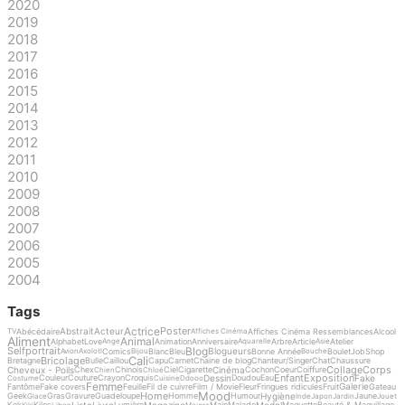
2020
2019
2018
2017
2016
2015
2014
2013
2012
2011
2010
2009
2008
2007
2006
2005
2004
Tags
Actrice
Poster
Abstrait
Acteur
Abécédaire
Affiches Cinéma Ressemblances
Alcool
TV
Affiches Cinéma
Aliment
Animal
Alphabet
Love
Animation
Anniversaire
Arbre
Article
Atelier
Ange
Aquarelle
Asie
Blog
Selfportrait
Blogueurs
Comics
Blanc
Bleu
Bonne Année
Boulet
Job
Shop
Avion
Axolotl
Bijou
Bouche
Cali
Bricolage
Bretagne
Bulle
Caillou
Capu
Carnet
Chaine de blog
Chanteur/Singer
Chat
Chaussure
Collage
Corps
Cheveux - Poils
Cinéma
Chex
Chinois
Ciel
Cigarette
Cochon
Coeur
Coiffure
Chien
Chloé
Enfant
Exposition
Dessin
Fake
Couleur
Couture
Crayon
Croquis
Doudou
Eau
Costume
Cuisine
Ddooo
Femme
Galerie
Fantôme
Fake covers
Feuille
Fil de cuivre
Film / Movie
Fleur
Fringues ridicules
Fruit
Gateau
Mood
Home
Hygiène
Geek
Gras
Gravure
Guadeloupe
Homme
Humour
Jaune
Glace
Inde
Japon
Jardin
Jouet
Liste
Livre
Magazine
Model
Kek
Kilos
Lumière
Main
Malade
Maquette
Beauté & Maquillage
Kiki
Libon
Maigre