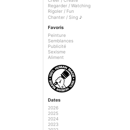
Créer / Create
Regarder / Watching
Rigoler / Fun
Chanter / Sing ♪
Favoris
Peinture
Semblances
Publicité
Sexisme
Aliment
Dates
2026
2025
2024
2023
2022