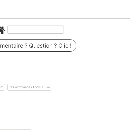
entaire ? Question ? Clic !
ent
Ressemblance / Look-a-like