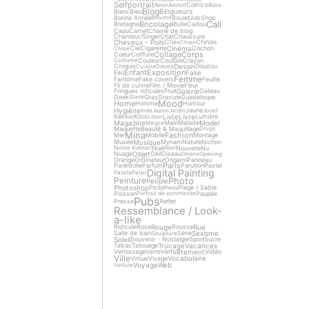
Selfportrait
Comics
Avion
Axolotl
Bijou
Blog
Blogueurs
Blanc
Bleu
Bonne Année
Boulet
Job
Shop
Bouche
Cali
Bricolage
Bretagne
Bulle
Caillou
Capu
Carnet
Chaine de blog
Chanteur/Singer
Chat
Chaussure
Cheveux - Poils
Chex
Chinois
Chien
Cinéma
Ciel
Cigarette
Cochon
Chloé
Collage
Corps
Coeur
Coiffure
Couleur
Couture
Crayon
Costume
Dessin
Croquis
Doudou
Cuisine
Ddooo
Enfant
Exposition
Fake
Eau
Femme
Fantôme
Fake covers
Feuille
Fil de cuivre
Film / Movie
Fleur
Galerie
Fringues ridicules
Fruit
Gateau
Geek
Gras
Gravure
Guadeloupe
Glace
Mood
Home
Homme
Humour
Hygiène
Jaune
Inde
Japon
Jardin
Jouet
Liste
Livre
Kek
Kilos
Lumière
Kiki
Libon
Magazine
Model
Main
Malade
Maigre
Maquette
Beauté & Maquillage
Drugs
Mina
Fashion
Mer
Mobile
Montage
Musique
Musée
Myriam
Nature
Nichon
Noël
Nouvelle
Nu
Nicole Kidman
Noir
Objet
Nuage
Oeil
Oiseau
Ombre
Opening
Orange
Ordinateur
Origami
Panneau
Paris
Paréidolie
Parfum
Parution
Pastel
Digital Painting
Patate
Pates
Photo
Peinture
People
Photoshop
Picto
Plage / Sable
Pieds
Poisson
Poupée
Portrait de commande
Pubs
Presse
Reflet
Ressemblance / Look-
a-like
Rouge
Rue
Ridicule
Rose
Rousse
Sexisme
Salle de bain
Série
Sculpture
Soleil
Souvenir - Nostalgie
Sport
Sucre
Trucage
Vacances
Tabac
Tatouage
Vêtement
Vernissage
Verre
Vert
Vidéo
Ville
Vocabulaire
Virtuel
Visage
Voyage
Web
Voiture