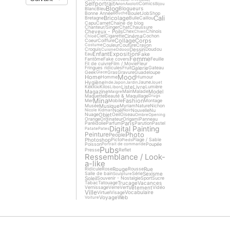
Selfportrait
Comics
Avion
Axolotl
Bijou
Blog
Blogueurs
Blanc
Bleu
Bonne Année
Boulet
Job
Shop
Bouche
Cali
Bricolage
Bretagne
Bulle
Caillou
Capu
Carnet
Chaine de blog
Chanteur/Singer
Chat
Chaussure
Cheveux - Poils
Chex
Chinois
Chien
Cinéma
Ciel
Cigarette
Cochon
Chloé
Collage
Corps
Coeur
Coiffure
Couleur
Couture
Crayon
Costume
Dessin
Croquis
Doudou
Cuisine
Ddooo
Enfant
Exposition
Fake
Eau
Femme
Fantôme
Fake covers
Feuille
Fil de cuivre
Film / Movie
Fleur
Galerie
Fringues ridicules
Fruit
Gateau
Geek
Gras
Gravure
Guadeloupe
Glace
Mood
Home
Homme
Humour
Hygiène
Jaune
Inde
Japon
Jardin
Jouet
Liste
Livre
Kek
Kilos
Lumière
Kiki
Libon
Magazine
Model
Main
Malade
Maigre
Maquette
Beauté & Maquillage
Drugs
Mina
Fashion
Mer
Mobile
Montage
Musique
Musée
Myriam
Nature
Nichon
Noël
Nouvelle
Nu
Nicole Kidman
Noir
Objet
Nuage
Oeil
Oiseau
Ombre
Opening
Orange
Ordinateur
Origami
Panneau
Paris
Paréidolie
Parfum
Parution
Pastel
Digital Painting
Patate
Pates
Photo
Peinture
People
Photoshop
Picto
Plage / Sable
Pieds
Poisson
Poupée
Portrait de commande
Pubs
Presse
Reflet
Ressemblance / Look-
a-like
Rouge
Rue
Ridicule
Rose
Rousse
Sexisme
Salle de bain
Série
Sculpture
Soleil
Souvenir - Nostalgie
Sport
Sucre
Trucage
Vacances
Tabac
Tatouage
Vêtement
Vernissage
Verre
Vert
Vidéo
Ville
Vocabulaire
Virtuel
Visage
Voyage
Web
Voiture