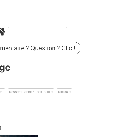
entaire ? Question ? Clic !
rge
n
ent
Ressemblance / Look-a-like
Ridicule
)