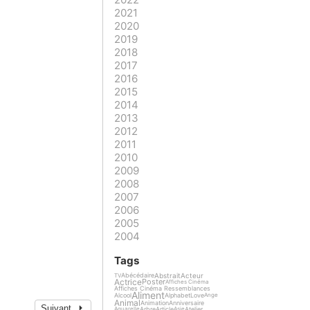
2021
2020
2019
2018
2017
2016
2015
2014
2013
2012
2011
2010
2009
2008
2007
2006
2005
2004
Tags
Abstrait
Acteur
Abécédaire
TV
Actrice
Poster
Affiches Cinéma
Affiches Cinéma Ressemblances
Aliment
Alcool
Alphabet
Love
Ange
Animal
Animation
Anniversaire
Suivant
Arbre
Article
Atelier
Aquarelle
Asie