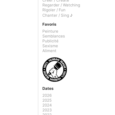
Créer / Create
Regarder / Watching
Rigoler / Fun
Chanter / Sing ♪
Favoris
Peinture
Semblances
Publicité
Sexisme
Aliment
Dates
2026
2025
2024
2023
2022