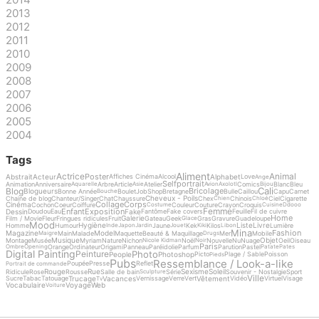
2013
2012
2011
2010
2009
2008
2007
2006
2005
2004
Tags
Aliment
Actrice
Animal
Poster
Abstrait
Acteur
Alphabet
Affiches Cinéma
Alcool
Love
Ange
Selfportrait
Animation
Anniversaire
Arbre
Article
Atelier
Comics
Blanc
Bleu
Aquarelle
Asie
Avion
Axolotl
Bijou
Cali
Blog
Bricolage
Blogueurs
Bonne Année
Boulet
Job
Shop
Bretagne
Bulle
Caillou
Capu
Carnet
Bouche
Cheveux - Poils
Chaine de blog
Chanteur/Singer
Chat
Chaussure
Chex
Chinois
Ciel
Cigarette
Chien
Chloé
Collage
Corps
Cinéma
Cochon
Coeur
Coiffure
Couleur
Couture
Crayon
Croquis
Costume
Cuisine
Ddooo
Femme
Enfant
Exposition
Dessin
Fake
Doudou
Eau
Fantôme
Fake covers
Feuille
Fil de cuivre
Home
Galerie
Film / Movie
Fleur
Fringues ridicules
Fruit
Gateau
Geek
Gras
Gravure
Guadeloupe
Glace
Mood
Hygiène
Liste
Livre
Homme
Humour
Jaune
Kek
Kilos
Lumière
Inde
Japon
Jardin
Jouet
Kiki
Libon
Mina
Fashion
Magazine
Model
Main
Malade
Maquette
Beauté & Maquillage
Mer
Mobile
Maigre
Drugs
Musique
Objet
Montage
Musée
Myriam
Nature
Nichon
Noël
Nouvelle
Nu
Nuage
Oeil
Oiseau
Nicole Kidman
Noir
Paris
Orange
Ordinateur
Origami
Panneau
Paréidolie
Parfum
Parution
Pastel
Ombre
Opening
Patate
Pates
Digital Painting
Photo
Peinture
People
Photoshop
Picto
Plage / Sable
Poisson
Pieds
Pubs
Ressemblance / Look-a-like
Poupée
Presse
Reflet
Portrait de commande
Rouge
Rue
Sexisme
Soleil
Ridicule
Rose
Rousse
Salle de bain
Série
Souvenir - Nostalgie
Sport
Sculpture
Ville
Trucage
Vacances
Vêtement
Sucre
Tabac
Tatouage
Vernissage
Verre
Vert
Vidéo
Virtuel
Visage
Tv
Vocabulaire
Voyage
Web
Voiture