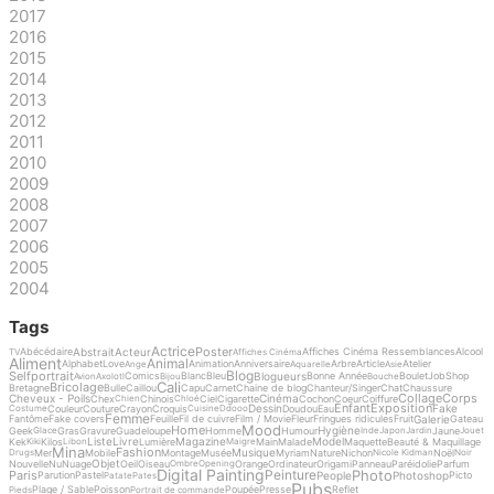
2017
2016
2015
2014
2013
2012
2011
2010
2009
2008
2007
2006
2005
2004
Tags
Actrice
Poster
Abstrait
Acteur
Abécédaire
Affiches Cinéma Ressemblances
Alcool
TV
Affiches Cinéma
Aliment
Animal
Alphabet
Love
Animation
Anniversaire
Arbre
Article
Atelier
Ange
Aquarelle
Asie
Blog
Selfportrait
Blogueurs
Comics
Blanc
Bleu
Bonne Année
Boulet
Job
Shop
Avion
Axolotl
Bijou
Bouche
Cali
Bricolage
Bretagne
Bulle
Caillou
Capu
Carnet
Chaine de blog
Chanteur/Singer
Chat
Chaussure
Collage
Corps
Cheveux - Poils
Cinéma
Chex
Chinois
Ciel
Cigarette
Cochon
Coeur
Coiffure
Chien
Chloé
Enfant
Exposition
Dessin
Fake
Couleur
Couture
Crayon
Croquis
Doudou
Eau
Costume
Cuisine
Ddooo
Femme
Galerie
Fantôme
Fake covers
Feuille
Fil de cuivre
Film / Movie
Fleur
Fringues ridicules
Fruit
Gateau
Mood
Home
Hygiène
Geek
Gras
Gravure
Guadeloupe
Homme
Humour
Jaune
Glace
Inde
Japon
Jardin
Jouet
Liste
Livre
Magazine
Model
Kek
Kilos
Lumière
Main
Malade
Maquette
Beauté & Maquillage
Kiki
Libon
Maigre
Mina
Fashion
Musique
Mer
Mobile
Montage
Musée
Myriam
Nature
Nichon
Noël
Drugs
Nicole Kidman
Noir
Objet
Nouvelle
Nu
Nuage
Oeil
Oiseau
Orange
Ordinateur
Origami
Panneau
Paréidolie
Parfum
Ombre
Opening
Digital Painting
Photo
Peinture
Paris
People
Photoshop
Parution
Pastel
Picto
Patate
Pates
Pubs
Plage / Sable
Poisson
Poupée
Presse
Reflet
Pieds
Portrait de commande