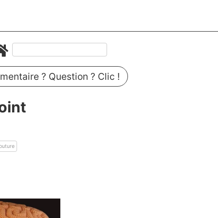
entaire ? Question ? Clic !
oint
n
outure