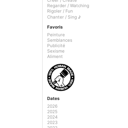
Créer / Create
Regarder / Watching
Rigoler / Fun
Chanter / Sing ♪
Favoris
Peinture
Semblances
Publicité
Sexisme
Aliment
Dates
2026
2025
2024
2023
2022