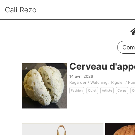
Cali Rezo
Comm
Cerveau d'app
14 avril 2026
Regarder / Watching
Rigoler / Fu
Fashion
Objet
Artiste
Corps
C