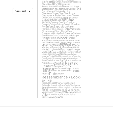
Selfportrait
Comics
Avion
Axolotl
Bijou
Blog
Blogueurs
Blanc
Bleu
Bonne Année
Boulet
Job
Shop
Bouche
Cali
Bricolage
Bretagne
Bulle
Caillou
Suivant
Capu
Carnet
Chaine de blog
Chanteur/Singer
Chat
Chaussure
Cheveux - Poils
Chex
Chinois
Chien
Cinéma
Ciel
Cigarette
Cochon
Chloé
Collage
Corps
Coeur
Coiffure
Couleur
Couture
Crayon
Costume
Dessin
Croquis
Doudou
Cuisine
Ddooo
Enfant
Exposition
Fake
Eau
Femme
Fantôme
Fake covers
Feuille
Fil de cuivre
Film / Movie
Fleur
Galerie
Fringues ridicules
Fruit
Gateau
Geek
Gras
Gravure
Guadeloupe
Glace
Mood
Home
Homme
Humour
Hygiène
Jaune
Inde
Japon
Jardin
Jouet
Liste
Livre
Kek
Kilos
Lumière
Kiki
Libon
Magazine
Model
Main
Malade
Maigre
Maquette
Beauté & Maquillage
Drugs
Mina
Fashion
Mer
Mobile
Montage
Musique
Musée
Myriam
Nature
Nichon
Noël
Nouvelle
Nu
Nicole Kidman
Noir
Objet
Nuage
Oeil
Oiseau
Ombre
Opening
Orange
Ordinateur
Origami
Panneau
Paris
Paréidolie
Parfum
Parution
Pastel
Digital Painting
Patate
Pates
Photo
Peinture
People
Photoshop
Picto
Plage / Sable
Pieds
Poisson
Poupée
Portrait de commande
Pubs
Presse
Reflet
Ressemblance / Look-
a-like
Rouge
Rue
Ridicule
Rose
Rousse
Sexisme
Salle de bain
Série
Sculpture
Soleil
Souvenir - Nostalgie
Sport
Sucre
Trucage
Vacances
Tabac
Tatouage
Vêtement
Vernissage
Verre
Vert
Vidéo
Ville
Vocabulaire
Virtuel
Visage
Voyage
Web
Voiture