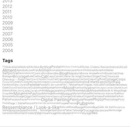
2013
2012
2011
2010
2009
2008
2007
2006
2005
2004
Tags
Actrice
Poster
Abstrait
Acteur
Abécédaire
Affiches Cinéma Ressemblances
Alcool
TV
Affiches Cinéma
Aliment
Animal
Alphabet
Love
Animation
Anniversaire
Arbre
Article
Atelier
Ange
Aquarelle
Asie
Blog
Selfportrait
Blogueurs
Comics
Blanc
Bleu
Bonne Année
Boulet
Job
Shop
Avion
Axolotl
Bijou
Bouche
Cali
Bricolage
Bretagne
Bulle
Caillou
Capu
Carnet
Chaine de blog
Chanteur/Singer
Chat
Chaussure
Collage
Corps
Cheveux - Poils
Cinéma
Chex
Chinois
Ciel
Cigarette
Cochon
Coeur
Coiffure
Chien
Chloé
Enfant
Exposition
Dessin
Fake
Couleur
Couture
Crayon
Croquis
Doudou
Eau
Costume
Cuisine
Ddooo
Femme
Galerie
Fantôme
Fake covers
Feuille
Fil de cuivre
Film / Movie
Fleur
Fringues ridicules
Fruit
Gateau
Mood
Home
Hygiène
Geek
Gras
Gravure
Guadeloupe
Homme
Humour
Jaune
Glace
Inde
Japon
Jardin
Jouet
Liste
Livre
Magazine
Model
Kek
Kilos
Lumière
Main
Malade
Maquette
Beauté & Maquillage
Kiki
Libon
Maigre
Mina
Fashion
Musique
Mer
Mobile
Montage
Musée
Myriam
Nature
Nichon
Noël
Drugs
Nicole Kidman
Noir
Objet
Nouvelle
Nu
Nuage
Oeil
Oiseau
Orange
Ordinateur
Origami
Panneau
Paréidolie
Parfum
Ombre
Opening
Digital Painting
Photo
Peinture
Paris
People
Photoshop
Parution
Pastel
Picto
Patate
Pates
Pubs
Plage / Sable
Poisson
Poupée
Presse
Reflet
Pieds
Portrait de commande
Ressemblance / Look-a-like
Rouge
Rue
Ridicule
Rose
Rousse
Salle de bain
Sculpture
Sexisme
Soleil
Trucage
Vacances
Série
Souvenir - Nostalgie
Sport
Sucre
Tabac
Tatouage
Vernissage
Ville
Vêtement
Vocabulaire
Voyage
Web
Verre
Vert
Vidéo
Virtuel
Visage
Voiture