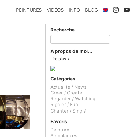
PEINTURES
VIDÉOS
INFO
BLOG
Recherche
A propos de moi...
Lire plus
Catégories
Actualité / News
Créer / Create
Regarder / Watching
Rigoler / Fun
Chanter / Sing ♪
Favoris
Peinture
Semblances