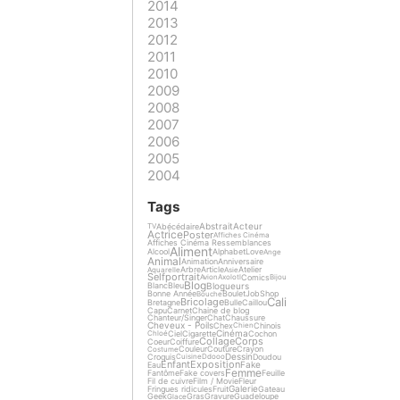
2014
2013
2012
2011
2010
2009
2008
2007
2006
2005
2004
Tags
Abstrait
Acteur
Abécédaire
TV
Actrice
Poster
Affiches Cinéma
Affiches Cinéma Ressemblances
Aliment
Alcool
Alphabet
Love
Ange
Animal
Animation
Anniversaire
Arbre
Article
Atelier
Aquarelle
Asie
Selfportrait
Comics
Avion
Axolotl
Bijou
Blog
Blogueurs
Blanc
Bleu
Bonne Année
Boulet
Job
Shop
Bouche
Cali
Bricolage
Bretagne
Bulle
Caillou
Capu
Carnet
Chaine de blog
Chanteur/Singer
Chat
Chaussure
Cheveux - Poils
Chex
Chinois
Chien
Cinéma
Ciel
Cigarette
Cochon
Chloé
Collage
Corps
Coeur
Coiffure
Couleur
Couture
Crayon
Costume
Dessin
Croquis
Doudou
Cuisine
Ddooo
Enfant
Exposition
Fake
Eau
Femme
Fantôme
Fake covers
Feuille
Fil de cuivre
Film / Movie
Fleur
Galerie
Fringues ridicules
Fruit
Gateau
Geek
Gras
Gravure
Guadeloupe
Glace