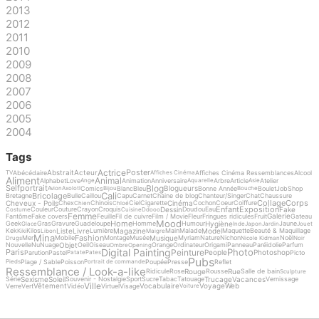
2013
2012
2011
2010
2009
2008
2007
2006
2005
2004
Tags
Actrice
Poster
Abstrait
Acteur
Abécédaire
Affiches Cinéma Ressemblances
Alcool
TV
Affiches Cinéma
Aliment
Animal
Alphabet
Love
Animation
Anniversaire
Arbre
Article
Atelier
Ange
Aquarelle
Asie
Blog
Selfportrait
Blogueurs
Comics
Blanc
Bleu
Bonne Année
Boulet
Job
Shop
Avion
Axolotl
Bijou
Bouche
Cali
Bricolage
Bretagne
Bulle
Caillou
Capu
Carnet
Chaine de blog
Chanteur/Singer
Chat
Chaussure
Collage
Corps
Cheveux - Poils
Cinéma
Chex
Chinois
Ciel
Cigarette
Cochon
Coeur
Coiffure
Chien
Chloé
Enfant
Exposition
Dessin
Fake
Couleur
Couture
Crayon
Croquis
Doudou
Eau
Costume
Cuisine
Ddooo
Femme
Galerie
Fantôme
Fake covers
Feuille
Fil de cuivre
Film / Movie
Fleur
Fringues ridicules
Fruit
Gateau
Mood
Home
Hygiène
Geek
Gras
Gravure
Guadeloupe
Homme
Humour
Jaune
Glace
Inde
Japon
Jardin
Jouet
Liste
Livre
Magazine
Model
Kek
Kilos
Lumière
Main
Malade
Maquette
Beauté & Maquillage
Kiki
Libon
Maigre
Mina
Fashion
Musique
Mer
Mobile
Montage
Musée
Myriam
Nature
Nichon
Noël
Drugs
Nicole Kidman
Noir
Objet
Nouvelle
Nu
Nuage
Oeil
Oiseau
Orange
Ordinateur
Origami
Panneau
Paréidolie
Parfum
Ombre
Opening
Digital Painting
Photo
Peinture
Paris
People
Photoshop
Parution
Pastel
Picto
Patate
Pates
Pubs
Plage / Sable
Poisson
Poupée
Presse
Reflet
Pieds
Portrait de commande
Ressemblance / Look-a-like
Rouge
Rue
Ridicule
Rose
Rousse
Salle de bain
Sculpture
Sexisme
Soleil
Trucage
Vacances
Série
Souvenir - Nostalgie
Sport
Sucre
Tabac
Tatouage
Vernissage
Ville
Vêtement
Vocabulaire
Voyage
Web
Verre
Vert
Vidéo
Virtuel
Visage
Voiture