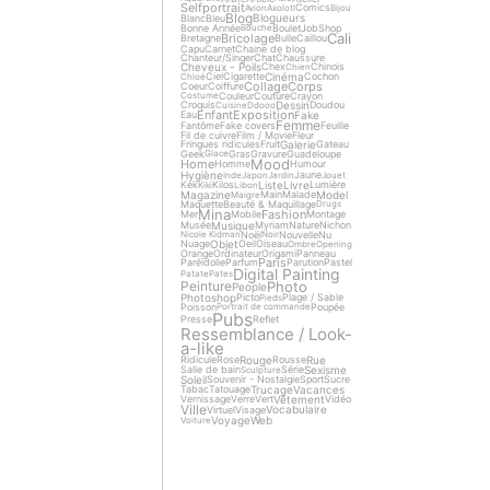
Selfportrait
Comics
Avion
Axolotl
Bijou
Blog
Blogueurs
Blanc
Bleu
Bonne Année
Boulet
Job
Shop
Bouche
Cali
Bricolage
Bretagne
Bulle
Caillou
Capu
Carnet
Chaine de blog
Chanteur/Singer
Chat
Chaussure
Cheveux - Poils
Chex
Chinois
Chien
Cinéma
Ciel
Cigarette
Cochon
Chloé
Collage
Corps
Coeur
Coiffure
Couleur
Couture
Crayon
Costume
Dessin
Croquis
Doudou
Cuisine
Ddooo
Enfant
Exposition
Fake
Eau
Femme
Fantôme
Fake covers
Feuille
Fil de cuivre
Film / Movie
Fleur
Galerie
Fringues ridicules
Fruit
Gateau
Geek
Gras
Gravure
Guadeloupe
Glace
Mood
Home
Homme
Humour
Hygiène
Jaune
Inde
Japon
Jardin
Jouet
Liste
Livre
Kek
Kilos
Lumière
Kiki
Libon
Magazine
Model
Main
Malade
Maigre
Maquette
Beauté & Maquillage
Drugs
Mina
Fashion
Mer
Mobile
Montage
Musique
Musée
Myriam
Nature
Nichon
Noël
Nouvelle
Nu
Nicole Kidman
Noir
Objet
Nuage
Oeil
Oiseau
Ombre
Opening
Orange
Ordinateur
Origami
Panneau
Paris
Paréidolie
Parfum
Parution
Pastel
Digital Painting
Patate
Pates
Photo
Peinture
People
Photoshop
Picto
Plage / Sable
Pieds
Poisson
Poupée
Portrait de commande
Pubs
Presse
Reflet
Ressemblance / Look-
a-like
Rouge
Rue
Ridicule
Rose
Rousse
Sexisme
Salle de bain
Série
Sculpture
Soleil
Souvenir - Nostalgie
Sport
Sucre
Trucage
Vacances
Tabac
Tatouage
Vêtement
Vernissage
Verre
Vert
Vidéo
Ville
Vocabulaire
Virtuel
Visage
Voyage
Web
Voiture