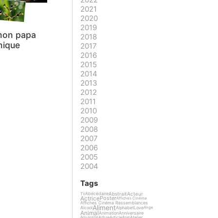
2021
2020
2019
mon papa
2018
nique
2017
2016
2015
2014
2013
2012
2011
2010
2009
2008
2007
2006
2005
2004
Tags
Abstrait
Acteur
Abécédaire
TV
Actrice
Poster
Affiches Cinéma
Affiches Cinéma Ressemblances
Aliment
Alcool
Alphabet
Love
Ange
Animal
Animation
Anniversaire
Arbre
Article
Atelier
Aquarelle
Asie