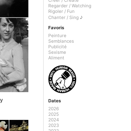
Créer / Create
Regarder / Watching
Rigoler / Fun
Chanter / Sing ♪
Favoris
Peinture
Semblances
Publicité
Sexisme
Aliment
ay
Dates
2026
2025
2024
2023
2022