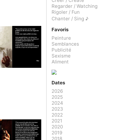
Créer / Create
Regarder / Watching
Rigoler / Fun
Chanter / Sing ♪
Favoris
Peinture
Semblances
Publicité
Sexisme
Aliment
Dates
2026
2025
2024
2023
2022
2021
2020
2019
2018