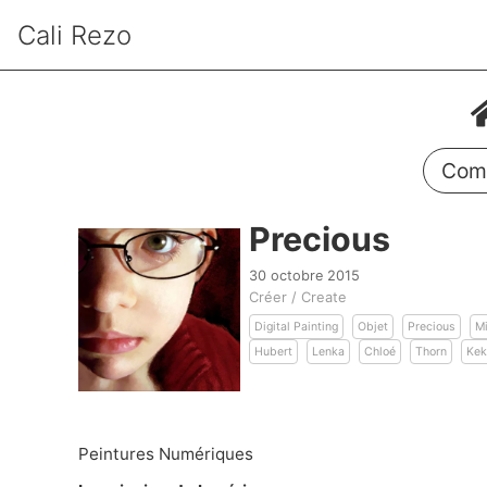
Cali Rezo
Comm
Precious
30 octobre 2015
Créer / Create
Digital Painting
Objet
Precious
M
Hubert
Lenka
Chloé
Thorn
Ke
Peintures Numériques