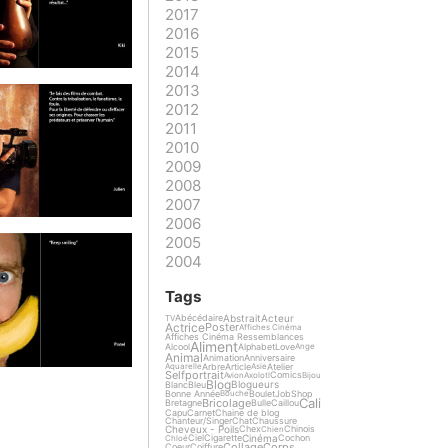
2017
2016
2015
2014
2013
2012
2011
2010
2009
2008
2007
2006
2005
2004
Tags
Abstrait
Acteur
Abécédaire
TV
Actrice
Poster
Affiches Cinéma
Affiches Cinéma Ressemblances
Aliment
Alcool
Alphabet
Love
Ange
Animal
Animation
Anniversaire
Arbre
Article
Atelier
Aquarelle
Asie
Selfportrait
Comics
Avion
Axolotl
Bijou
Blog
Blogueurs
Blanc
Bleu
Bonne Année
Boulet
Job
Shop
Bouche
Cali
Bricolage
Bretagne
Bulle
Caillou
Capu
Carnet
Chaine de blog
Chanteur/Singer
Chat
Chaussure
Cheveux - Poils
Chex
Chinois
Chien
Cinéma
Ciel
Cigarette
Cochon
Chloé
Collage
Corps
Coeur
Coiffure