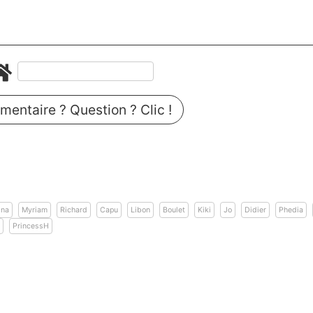
entaire ? Question ? Clic !
ina
Myriam
Richard
Capu
Libon
Boulet
Kiki
Jo
Didier
Phedia
k
PrincessH