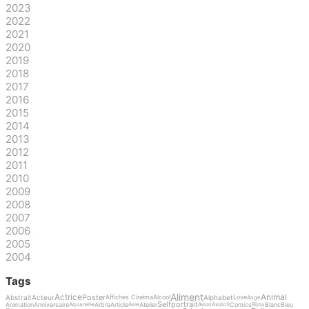
2023
2022
2021
2020
2019
2018
2017
2016
2015
2014
2013
2012
2011
2010
2009
2008
2007
2006
2005
2004
Tags
Aliment
Actrice
Animal
Poster
Abstrait
Acteur
Alphabet
Affiches Cinéma
Alcool
Love
Ange
Selfportrait
Animation
Anniversaire
Arbre
Article
Atelier
Comics
Blanc
Bleu
Aquarelle
Asie
Avion
Axolotl
Bijou