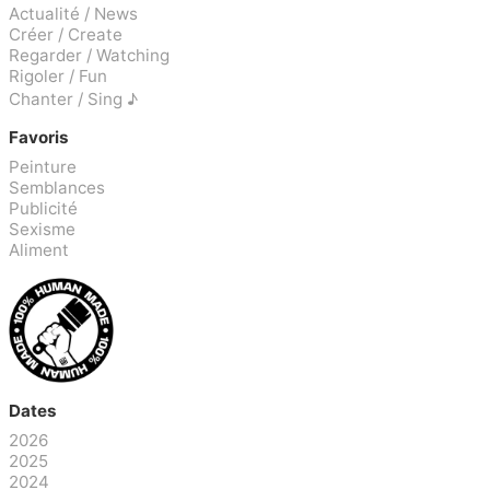
Actualité / News
Créer / Create
Regarder / Watching
Rigoler / Fun
Chanter / Sing ♪
Favoris
Peinture
Semblances
Publicité
Sexisme
Aliment
Dates
2026
2025
2024