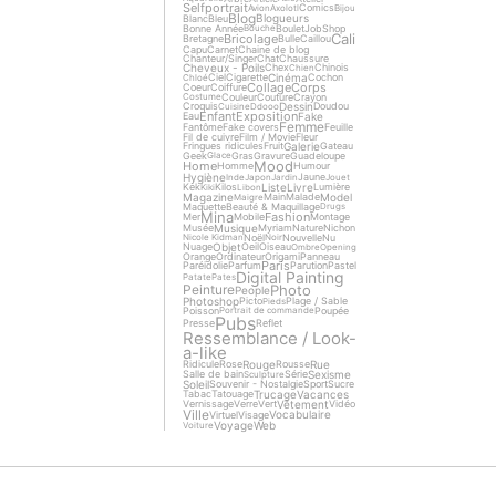
Selfportrait
Comics
Avion
Axolotl
Bijou
Blog
Blogueurs
Blanc
Bleu
Bonne Année
Boulet
Job
Shop
Bouche
Cali
Bricolage
Bretagne
Bulle
Caillou
Capu
Carnet
Chaine de blog
Chanteur/Singer
Chat
Chaussure
Cheveux - Poils
Chex
Chinois
Chien
Cinéma
Ciel
Cigarette
Cochon
Chloé
Collage
Corps
Coeur
Coiffure
Couleur
Couture
Crayon
Costume
Dessin
Croquis
Doudou
Cuisine
Ddooo
Enfant
Exposition
Fake
Eau
Femme
Fantôme
Fake covers
Feuille
Fil de cuivre
Film / Movie
Fleur
Galerie
Fringues ridicules
Fruit
Gateau
Geek
Gras
Gravure
Guadeloupe
Glace
Mood
Home
Homme
Humour
Hygiène
Jaune
Inde
Japon
Jardin
Jouet
Liste
Livre
Kek
Kilos
Lumière
Kiki
Libon
Magazine
Model
Main
Malade
Maigre
Maquette
Beauté & Maquillage
Drugs
Mina
Fashion
Mer
Mobile
Montage
Musique
Musée
Myriam
Nature
Nichon
Noël
Nouvelle
Nu
Nicole Kidman
Noir
Objet
Nuage
Oeil
Oiseau
Ombre
Opening
Orange
Ordinateur
Origami
Panneau
Paris
Paréidolie
Parfum
Parution
Pastel
Digital Painting
Patate
Pates
Photo
Peinture
People
Photoshop
Picto
Plage / Sable
Pieds
Poisson
Poupée
Portrait de commande
Pubs
Presse
Reflet
Ressemblance / Look-
a-like
Rouge
Rue
Ridicule
Rose
Rousse
Sexisme
Salle de bain
Série
Sculpture
Soleil
Souvenir - Nostalgie
Sport
Sucre
Trucage
Vacances
Tabac
Tatouage
Vêtement
Vernissage
Verre
Vert
Vidéo
Ville
Vocabulaire
Virtuel
Visage
Voyage
Web
Voiture