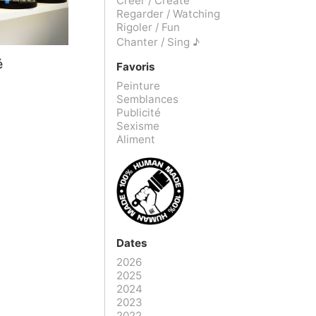
Créer / Create
Regarder / Watching
Rigoler / Fun
Chanter / Sing ♪
é
Favoris
Peinture
Semblances
Publicité
Sexisme
Aliment
Dates
2026
2025
2024
2023
2022