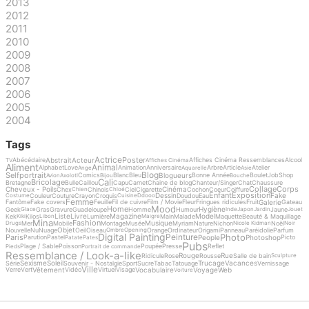
2013
2012
2011
2010
2009
2008
2007
2006
2005
2004
Tags
Actrice
Poster
Abstrait
Acteur
Abécédaire
Affiches Cinéma Ressemblances
Alcool
TV
Affiches Cinéma
Aliment
Animal
Alphabet
Love
Animation
Anniversaire
Arbre
Article
Atelier
Ange
Aquarelle
Asie
Blog
Selfportrait
Blogueurs
Comics
Blanc
Bleu
Bonne Année
Boulet
Job
Shop
Avion
Axolotl
Bijou
Bouche
Cali
Bricolage
Bretagne
Bulle
Caillou
Capu
Carnet
Chaine de blog
Chanteur/Singer
Chat
Chaussure
Collage
Corps
Cheveux - Poils
Cinéma
Chex
Chinois
Ciel
Cigarette
Cochon
Coeur
Coiffure
Chien
Chloé
Enfant
Exposition
Dessin
Fake
Couleur
Couture
Crayon
Croquis
Doudou
Eau
Costume
Cuisine
Ddooo
Femme
Galerie
Fantôme
Fake covers
Feuille
Fil de cuivre
Film / Movie
Fleur
Fringues ridicules
Fruit
Gateau
Mood
Home
Hygiène
Geek
Gras
Gravure
Guadeloupe
Homme
Humour
Jaune
Glace
Inde
Japon
Jardin
Jouet
Liste
Livre
Magazine
Model
Kek
Kilos
Lumière
Main
Malade
Maquette
Beauté & Maquillage
Kiki
Libon
Maigre
Mina
Fashion
Musique
Mer
Mobile
Montage
Musée
Myriam
Nature
Nichon
Noël
Drugs
Nicole Kidman
Noir
Objet
Nouvelle
Nu
Nuage
Oeil
Oiseau
Orange
Ordinateur
Origami
Panneau
Paréidolie
Parfum
Ombre
Opening
Digital Painting
Photo
Peinture
Paris
People
Photoshop
Parution
Pastel
Picto
Patate
Pates
Pubs
Plage / Sable
Poisson
Poupée
Presse
Reflet
Pieds
Portrait de commande
Ressemblance / Look-a-like
Rouge
Rue
Ridicule
Rose
Rousse
Salle de bain
Sculpture
Sexisme
Soleil
Trucage
Vacances
Série
Souvenir - Nostalgie
Sport
Sucre
Tabac
Tatouage
Vernissage
Ville
Vêtement
Vocabulaire
Voyage
Web
Verre
Vert
Vidéo
Virtuel
Visage
Voiture