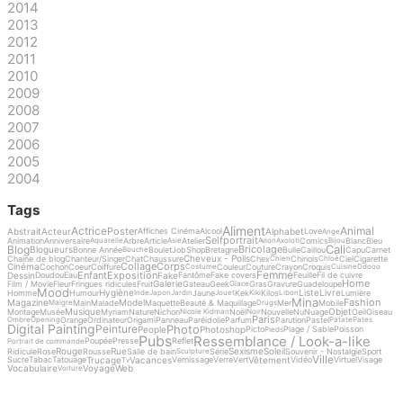
2014
2013
2012
2011
2010
2009
2008
2007
2006
2005
2004
Tags
Aliment
Actrice
Animal
Poster
Abstrait
Acteur
Alphabet
Affiches Cinéma
Alcool
Love
Ange
Selfportrait
Animation
Anniversaire
Arbre
Article
Atelier
Comics
Blanc
Bleu
Aquarelle
Asie
Avion
Axolotl
Bijou
Cali
Blog
Bricolage
Blogueurs
Bonne Année
Boulet
Job
Shop
Bretagne
Bulle
Caillou
Capu
Carnet
Bouche
Cheveux - Poils
Chaine de blog
Chanteur/Singer
Chat
Chaussure
Chex
Chinois
Ciel
Cigarette
Chien
Chloé
Collage
Corps
Cinéma
Cochon
Coeur
Coiffure
Couleur
Couture
Crayon
Croquis
Costume
Cuisine
Ddooo
Femme
Enfant
Exposition
Dessin
Fake
Doudou
Eau
Fantôme
Fake covers
Feuille
Fil de cuivre
Home
Galerie
Film / Movie
Fleur
Fringues ridicules
Fruit
Gateau
Geek
Gras
Gravure
Guadeloupe
Glace
Mood
Hygiène
Liste
Livre
Homme
Humour
Jaune
Kek
Kilos
Lumière
Inde
Japon
Jardin
Jouet
Kiki
Libon
Mina
Fashion
Magazine
Model
Main
Malade
Maquette
Beauté & Maquillage
Mer
Mobile
Maigre
Drugs
Musique
Objet
Montage
Musée
Myriam
Nature
Nichon
Noël
Nouvelle
Nu
Nuage
Oeil
Oiseau
Nicole Kidman
Noir
Paris
Orange
Ordinateur
Origami
Panneau
Paréidolie
Parfum
Parution
Pastel
Ombre
Opening
Patate
Pates
Digital Painting
Photo
Peinture
People
Photoshop
Picto
Plage / Sable
Poisson
Pieds
Pubs
Ressemblance / Look-a-like
Poupée
Presse
Reflet
Portrait de commande
Rouge
Rue
Sexisme
Soleil
Ridicule
Rose
Rousse
Salle de bain
Série
Souvenir - Nostalgie
Sport
Sculpture
Ville
Trucage
Vacances
Vêtement
Sucre
Tabac
Tatouage
Vernissage
Verre
Vert
Vidéo
Virtuel
Visage
Tv
Vocabulaire
Voyage
Web
Voiture