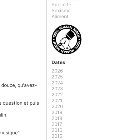
Publicité
Sexisme
Aliment
Dates
2026
2025
2024
n douce, qu'avez-
2023
2022
2021
de question et puis
2020
2019
lin.
2018
2017
2016
 musique".
2015