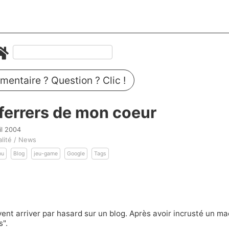
entaire ? Question ? Clic !
ferrers de mon coeur
il 2004
alité / News
ou
Blog
jeu-game
Google
Tags
uvent arriver par hasard sur un blog. Après avoir incrusté un m
s".