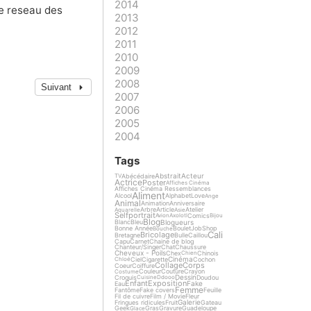
2014
le reseau des
2013
2012
2011
2010
2009
2008
Suivant
2007
2006
2005
2004
Tags
Abstrait
Acteur
Abécédaire
TV
Actrice
Poster
Affiches Cinéma
Affiches Cinéma Ressemblances
Aliment
Alcool
Alphabet
Love
Ange
Animal
Animation
Anniversaire
Arbre
Article
Atelier
Aquarelle
Asie
Selfportrait
Comics
Avion
Axolotl
Bijou
Blog
Blogueurs
Blanc
Bleu
Bonne Année
Boulet
Job
Shop
Bouche
Cali
Bricolage
Bretagne
Bulle
Caillou
Capu
Carnet
Chaine de blog
Chanteur/Singer
Chat
Chaussure
Cheveux - Poils
Chex
Chinois
Chien
Cinéma
Ciel
Cigarette
Cochon
Chloé
Collage
Corps
Coeur
Coiffure
Couleur
Couture
Crayon
Costume
Dessin
Croquis
Doudou
Cuisine
Ddooo
Enfant
Exposition
Fake
Eau
Femme
Fantôme
Fake covers
Feuille
Fil de cuivre
Film / Movie
Fleur
Galerie
Fringues ridicules
Fruit
Gateau
Geek
Gras
Gravure
Guadeloupe
Glace