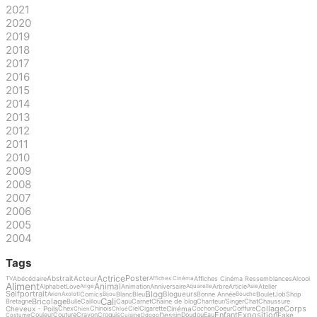
2021
2020
2019
2018
2017
2016
2015
2014
2013
2012
2011
2010
2009
2008
2007
2006
2005
2004
Tags
Actrice
Poster
Abstrait
Acteur
Abécédaire
Affiches Cinéma Ressemblances
Alcool
TV
Affiches Cinéma
Aliment
Animal
Alphabet
Love
Animation
Anniversaire
Arbre
Article
Atelier
Ange
Aquarelle
Asie
Blog
Selfportrait
Blogueurs
Comics
Blanc
Bleu
Bonne Année
Boulet
Job
Shop
Avion
Axolotl
Bijou
Bouche
Cali
Bricolage
Bretagne
Bulle
Caillou
Capu
Carnet
Chaine de blog
Chanteur/Singer
Chat
Chaussure
Collage
Corps
Cheveux - Poils
Cinéma
Chex
Chinois
Ciel
Cigarette
Cochon
Coeur
Coiffure
Chien
Chloé
Enfant
Exposition
Dessin
Fake
Couleur
Couture
Crayon
Croquis
Doudou
Eau
Costume
Cuisine
Ddooo