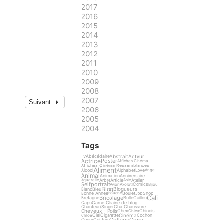
2017
2016
2015
2014
2013
2012
2011
2010
2009
2008
2007
Suivant
2006
2005
2004
Tags
Abstrait
Acteur
Abécédaire
TV
Actrice
Poster
Affiches Cinéma
Affiches Cinéma Ressemblances
Aliment
Alcool
Alphabet
Love
Ange
Animal
Animation
Anniversaire
Arbre
Article
Atelier
Aquarelle
Asie
Selfportrait
Comics
Avion
Axolotl
Bijou
Blog
Blogueurs
Blanc
Bleu
Bonne Année
Boulet
Job
Shop
Bouche
Cali
Bricolage
Bretagne
Bulle
Caillou
Capu
Carnet
Chaine de blog
Chanteur/Singer
Chat
Chaussure
Cheveux - Poils
Chex
Chinois
Chien
Cinéma
Ciel
Cigarette
Cochon
Chloé
Collage
Corps
Coeur
Coiffure