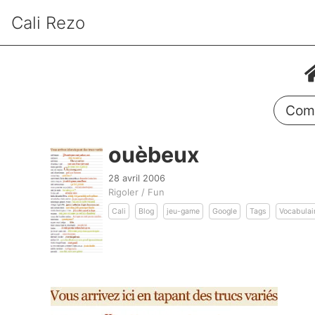
Cali Rezo
Comm
ouèbeux
28 avril 2006
Rigoler / Fun
Cali
Blog
jeu-game
Google
Tags
Vocabulai