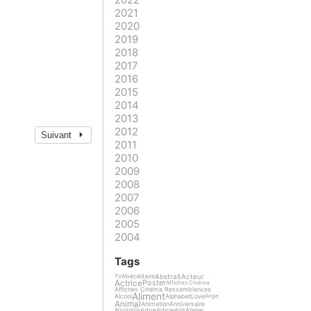
2021
2020
2019
2018
2017
2016
2015
2014
2013
2012
Suivant
2011
2010
2009
2008
2007
2006
2005
2004
Tags
Abstrait
Acteur
Abécédaire
TV
Actrice
Poster
Affiches Cinéma
Affiches Cinéma Ressemblances
Aliment
Alcool
Alphabet
Love
Ange
Animal
Animation
Anniversaire
Arbre
Article
Atelier
Aquarelle
Asie