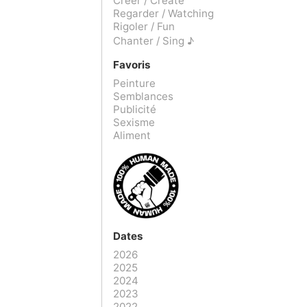
Créer / Create
Regarder / Watching
Rigoler / Fun
Chanter / Sing ♪
Favoris
Peinture
Semblances
Publicité
Sexisme
Aliment
Dates
2026
2025
2024
2023
2022