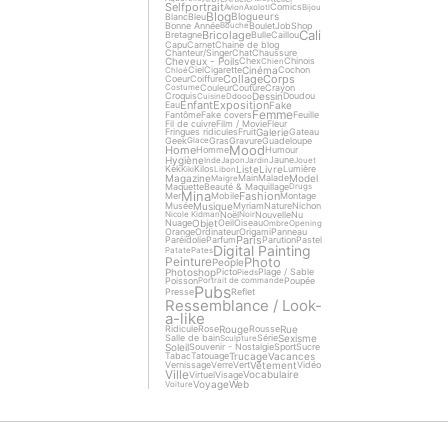
Selfportrait
Comics
Avion
Axolotl
Bijou
Blog
Blogueurs
Blanc
Bleu
Bonne Année
Boulet
Job
Shop
Bouche
Cali
Bricolage
Bretagne
Bulle
Caillou
Capu
Carnet
Chaine de blog
Chanteur/Singer
Chat
Chaussure
Cheveux - Poils
Chex
Chinois
Chien
Cinéma
Ciel
Cigarette
Cochon
Chloé
Collage
Corps
Coeur
Coiffure
Couleur
Couture
Crayon
Costume
Dessin
Croquis
Doudou
Cuisine
Ddooo
Enfant
Exposition
Fake
Eau
Femme
Fantôme
Fake covers
Feuille
Fil de cuivre
Film / Movie
Fleur
Galerie
Fringues ridicules
Fruit
Gateau
Geek
Gras
Gravure
Guadeloupe
Glace
Mood
Home
Homme
Humour
Hygiène
Jaune
Inde
Japon
Jardin
Jouet
Liste
Livre
Kek
Kilos
Lumière
Kiki
Libon
Magazine
Model
Main
Malade
Maigre
Maquette
Beauté & Maquillage
Drugs
Mina
Fashion
Mer
Mobile
Montage
Musique
Musée
Myriam
Nature
Nichon
Noël
Nouvelle
Nu
Nicole Kidman
Noir
Objet
Nuage
Oeil
Oiseau
Ombre
Opening
Orange
Ordinateur
Origami
Panneau
Paris
Paréidolie
Parfum
Parution
Pastel
Digital Painting
Patate
Pates
Photo
Peinture
People
Photoshop
Picto
Plage / Sable
Pieds
Poisson
Poupée
Portrait de commande
Pubs
Presse
Reflet
Ressemblance / Look-
a-like
Rouge
Rue
Ridicule
Rose
Rousse
Sexisme
Salle de bain
Série
Sculpture
Soleil
Souvenir - Nostalgie
Sport
Sucre
Trucage
Vacances
Tabac
Tatouage
Vêtement
Vernissage
Verre
Vert
Vidéo
Ville
Vocabulaire
Virtuel
Visage
Voyage
Web
Voiture