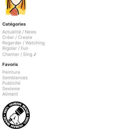
Catégories
Actualité / News
Créer / Create
Regarder / Watching
Rigoler / Fun
Chanter / Sing ♪
Favoris
Peinture
Semblances
Publicité
Sexisme
Aliment