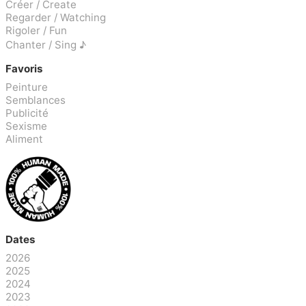
Créer / Create
Regarder / Watching
Rigoler / Fun
Chanter / Sing ♪
Favoris
Peinture
Semblances
Publicité
Sexisme
Aliment
Dates
2026
2025
2024
2023