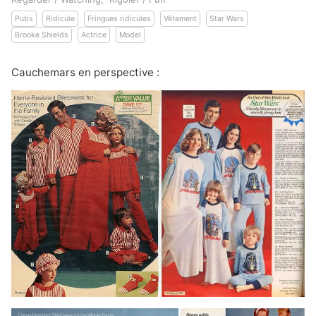
Pubs
Ridicule
Fringues ridicules
Vêtement
Star Wars
Brooke Shields
Actrice
Model
Cauchemars en perspective :