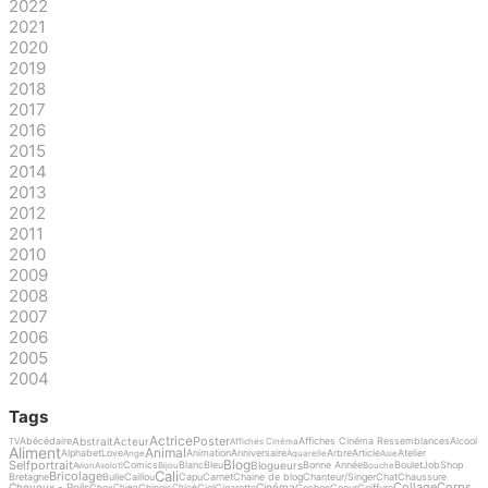
2022
2021
2020
2019
2018
2017
2016
2015
2014
2013
2012
2011
2010
2009
2008
2007
2006
2005
2004
Tags
Actrice
Poster
Abstrait
Acteur
Abécédaire
Affiches Cinéma Ressemblances
Alcool
TV
Affiches Cinéma
Aliment
Animal
Alphabet
Love
Animation
Anniversaire
Arbre
Article
Atelier
Ange
Aquarelle
Asie
Blog
Selfportrait
Blogueurs
Comics
Blanc
Bleu
Bonne Année
Boulet
Job
Shop
Avion
Axolotl
Bijou
Bouche
Cali
Bricolage
Bretagne
Bulle
Caillou
Capu
Carnet
Chaine de blog
Chanteur/Singer
Chat
Chaussure
Collage
Corps
Cheveux - Poils
Cinéma
Chex
Chinois
Ciel
Cigarette
Cochon
Coeur
Coiffure
Chien
Chloé